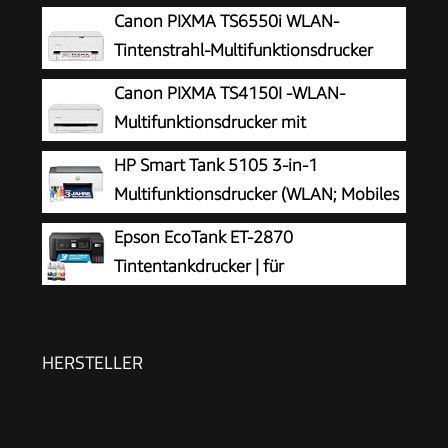
Canon PIXMA TS6550i WLAN-
Tintenstrahl-Multifunktionsdrucker
Canon PIXMA TS4150I -WLAN-
Multifunktionsdrucker mit
Papierkassette und Frontbedienung &
HP Smart Tank 5105 3-in-1
Duplexdruck | Kabelloses Drucken vom
Multifunktionsdrucker (WLAN; Mobiles
Smartphone leicht gemacht PIXMA Print Plan
Drucken) – 3 Jahre Tinte inklusive, 3
Epson EcoTank ET-2870
kompatibel
Jahre Garantie, großer Tintentank, hohe
Tintentankdrucker | für
Reichweite, Drucken in hoher Qualität
vielbeschäftigte Haushalte | WLAN | A4
| Drucken, Kopieren, Scannen | 3.7 cm LCD-
Display | inkl. Tinte für bis zu 3 Jahre
HERSTELLER