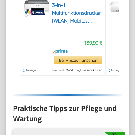
3-in-1
Multifunktionsdrucker
(WLAN; Mobiles
Drucken) – 3 Jahre
Tinte inklusive, 3
139,99 €
Jahre Garantie,
großer Tintentank,
hohe Reichweite,
Bei Amazon ansehen
Drucken in hoher
*
Anzeige
Preis inkl. MwSt., zzgl. Versandkosten
*
Anzeige
Qualität
Praktische Tipps zur Pflege und
Wartung