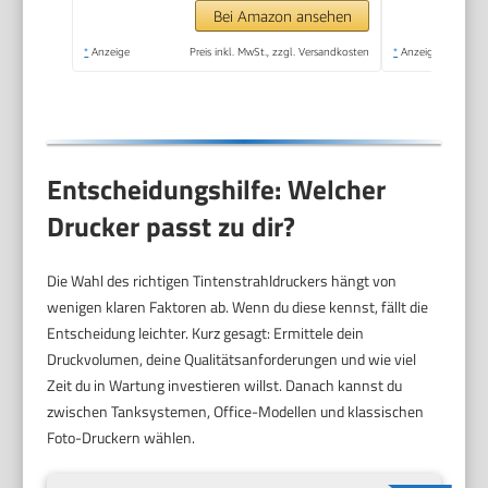
Duplexdruck,
Bei Amazon ansehen
kompatibel mit Pixma
*
Anzeige
Preis inkl. MwSt., zzgl. Versandkosten
*
Anzeige
Print Plan ABO)
schwarz
Entscheidungshilfe: Welcher
Drucker passt zu dir?
Die Wahl des richtigen Tintenstrahldruckers hängt von
wenigen klaren Faktoren ab. Wenn du diese kennst, fällt die
Entscheidung leichter. Kurz gesagt: Ermittele dein
Druckvolumen, deine Qualitätsanforderungen und wie viel
Zeit du in Wartung investieren willst. Danach kannst du
zwischen Tanksystemen, Office-Modellen und klassischen
Foto-Druckern wählen.