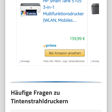
HP Smart Tank 5105
3-in-1
Multifunktionsdrucker
(WLAN; Mobiles
Drucken) – 3 Jahre
Tinte inklusive, 3
139,99 €
Jahre Garantie,
großer Tintentank,
hohe Reichweite,
Bei Amazon ansehen
Drucken in hoher
*
Anzeige
Preis inkl. MwSt., zzgl. Versandkosten
*
Anzeige
Qualität
Häufige Fragen zu
Tintenstrahldruckern