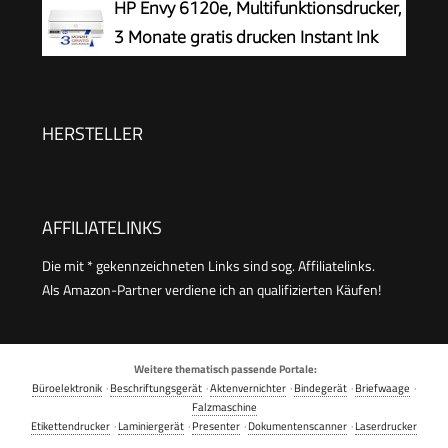
HP Envy 6120e, Multifunktionsdrucker,
Fi(n)
3 Monate gratis drucken Instant Ink
inklusive, Drucken, Kopieren, Scannen,
Mobiler Faxversand, Wi-Fi, Beidseitiger Druck
HERSTELLER
AFFILIATELINKS
Die mit * gekennzeichneten Links sind sog. Affiliatelinks.
Als Amazon-Partner verdiene ich an qualifizierten Käufen!
Weitere thematisch passende Portale:
Büroelektronik
·
Beschriftungsgerät
·
Aktenvernichter
·
Bindegerät
·
Briefwaage
·
Falzmaschine
Etikettendrucker
·
Laminiergerät
·
Presenter
·
Dokumentenscanner
·
Laserdrucker