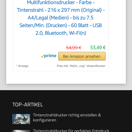
Multifunktionsdrucker - Farbe -
Tintenstrahl - 216 x 297 mm (Original) -
A4/Legal (Medien) - bis zu 7.5
Seiten/Min. (Drucken) - 60 Blatt - USB
2.0, Bluetooth, Wi-Fi(n)
54,99 €
53,49 €
Bei Amazon ansehen
*
Anzeige
Preis inkl. MwSt., zzgl. Versandkosten
TOP-ARTIKEL
Tintenstrahldrucker richtig einstellen &
konfigurieren
Tintenstrahldrucker für perfekten Fotodruck