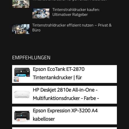
Tintenstrahldrucker kaufen:
Ultimativer Ratgeber
Tintenstrahldrucker effizient nutzen – Privat &
Büro
EMPFEHLUNGEN
Epson EcoTank ET-2870
Tintentankdrucker | für
vielbeschäftigte Haushalte | WLAN | A4
HP Deskjet 2810e All-in-One -
| Drucken, Kopieren, Scannen | 3.7 cm LCD-
Multifunktionsdrucker - Farbe -
Display | inkl. Tinte für bis zu 3 Jahre
Tintenstrahl - 216 x 297 mm (Original)
Epson Expression XP-3200 A4
- A4/Legal (Medien) - bis zu 7.5 Seiten/Min.
kabelloser
(Drucken) - 60 Blatt - USB 2.0, Bluetooth, Wi-
Multifunktionstintenstrahldrucker