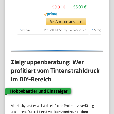
Kopierer, Scanner,
59,90 €
55,00 €
WLAN, Automatischer
Vorlageneinzug,
Tinte: 308/308e
Bei Amazon ansehen
*
Anzeige
Preis inkl. MwSt., zzgl. Versandkosten
*
Anzeige
Zielgruppenberatung: Wer
profitiert vom Tintenstrahldruck
im DIY-Bereich
Hobbybastler und Einsteiger
Als Hobbybastler willst du einfache Projekte zuverlässig
umsetzen. Du profitierst von
benutzerfreundlichen