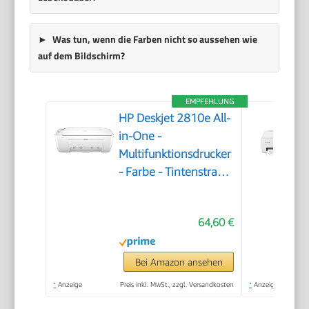
Was tun, wenn die Farben nicht so aussehen wie
auf dem Bildschirm?
EMPFEHLUNG
HP Deskjet 2810e All-
in-One -
Multifunktionsdrucker
- Farbe - Tintenstrahl
- 216 x 297 mm
(Original) - A4/Legal
64,60 €
(Medien) - bis zu 7.5
Seiten/Min. (Drucken)
- 60 Blatt - USB 2.0,
Bei Amazon ansehen
Bluetooth, Wi-Fi(n)
*
Anzeige
Preis inkl. MwSt., zzgl. Versandkosten
*
Anzeige