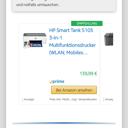
und notfalls umtauschen.
EMPFEHLUNG
HP Smart Tank 5105
3-in-1
Multifunktionsdrucker
(WLAN; Mobiles
Drucken) – 3 Jahre
Tinte inklusive, 3
139,99 €
Jahre Garantie,
großer Tintentank,
hohe Reichweite,
Bei Amazon ansehen
Drucken in hoher
*
Anzeige
Preis inkl. MwSt., zzgl. Versandkosten
*
Anzeige
Qualität