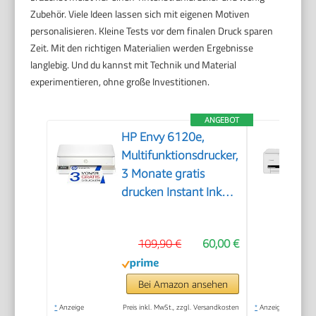
Zubehör. Viele Ideen lassen sich mit eigenen Motiven
personalisieren. Kleine Tests vor dem finalen Druck sparen
Zeit. Mit den richtigen Materialien werden Ergebnisse
langlebig. Und du kannst mit Technik und Material
experimentieren, ohne große Investitionen.
ANGEBOT
HP Envy 6120e,
Multifunktionsdrucker,
3 Monate gratis
drucken Instant Ink
inklusive, Drucken,
Kopieren, Scannen,
109,90 €
60,00 €
Mobiler Faxversand,
Wi-Fi, Beidseitiger
Druck
Bei Amazon ansehen
*
Anzeige
Preis inkl. MwSt., zzgl. Versandkosten
*
Anzeige