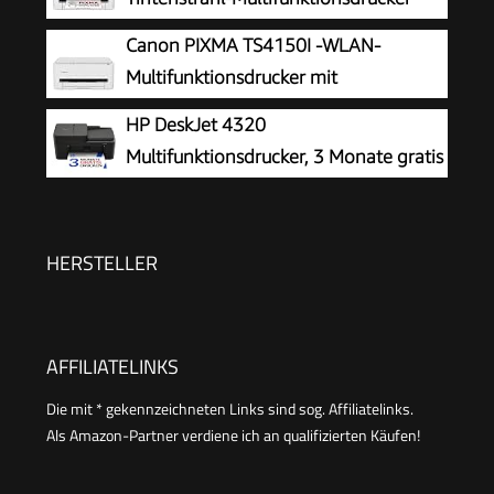
Canon PIXMA TS4150I -WLAN-
Multifunktionsdrucker mit
Papierkassette und Frontbedienung &
HP DeskJet 4320
Duplexdruck | Kabelloses Drucken vom
Multifunktionsdrucker, 3 Monate gratis
Smartphone leicht gemacht PIXMA Print Plan
drucken Instant Ink inklusive, Drucker,
kompatibel
Kopierer, Scanner, WLAN, Automatischer
Vorlageneinzug, Tinte: 308/308e
HERSTELLER
AFFILIATELINKS
Die mit * gekennzeichneten Links sind sog. Affiliatelinks.
Als Amazon-Partner verdiene ich an qualifizierten Käufen!