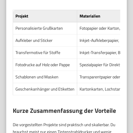
Projekt
Materialien
Personalisierte Grußkarten
Fotopapier oder Karton, Schn
Aufkleber und Sticker
Inkjet-Aufkleberpapier, Lamini
Transfermotive für Stoffe
Inkjet-Transferpapier, Bügele
Fotodrucke auf Holz oder Pappe
Spezialpapier für Direkttransf
Schablonen und Masken
Transparentpapier oder spezie
Geschenkanhänger und Etiketten
Kartonkarten, Lochstanzer, Sch
Kurze Zusammenfassung der Vorteile
Die vorgestellten Projekte sind praktisch und skalierbar. Du
brauchst meist nur einen Tintenstrahldrucker und wenig