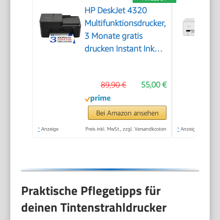
HP DeskJet 4320
Multifunktionsdrucker,
3 Monate gratis
drucken Instant Ink
inklusive, Drucker,
Kopierer, Scanner,
89,90 €
55,00 €
WLAN, Automatischer
Vorlageneinzug,
Tinte: 308/308e
Bei Amazon ansehen
*
Anzeige
Preis inkl. MwSt., zzgl. Versandkosten
*
Anzeige
Praktische Pflegetipps für
deinen Tintenstrahldrucker