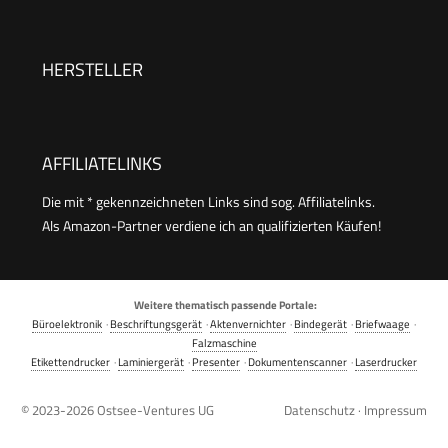
Papierkassette und Frontbedienung &
Duplexdruck | Kabelloses Drucken vom
Smartphone leicht gemacht PIXMA Print Plan
HERSTELLER
kompatibel
AFFILIATELINKS
Die mit * gekennzeichneten Links sind sog. Affiliatelinks.
Als Amazon-Partner verdiene ich an qualifizierten Käufen!
Weitere thematisch passende Portale:
Büroelektronik
·
Beschriftungsgerät
·
Aktenvernichter
·
Bindegerät
·
Briefwaage
·
Falzmaschine
Etikettendrucker
·
Laminiergerät
·
Presenter
·
Dokumentenscanner
·
Laserdrucker
© 2023-2026
Ostsee-Ventures UG
Datenschutz
·
Impressum