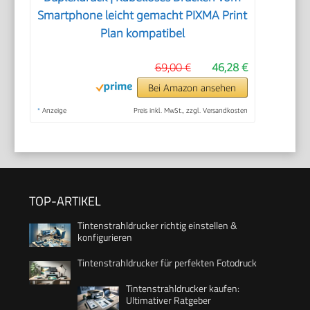
Smartphone leicht gemacht PIXMA Print
Plan kompatibel
69,00 €
46,28 €
Bei Amazon ansehen
*
Anzeige
Preis inkl. MwSt., zzgl. Versandkosten
TOP-ARTIKEL
Tintenstrahldrucker richtig einstellen &
konfigurieren
Tintenstrahldrucker für perfekten Fotodruck
Tintenstrahldrucker kaufen:
Ultimativer Ratgeber