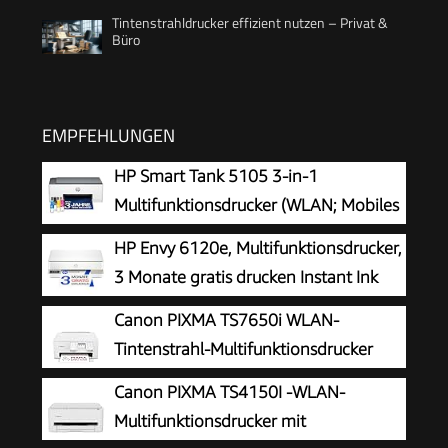
Tintenstrahldrucker effizient nutzen – Privat &
Büro
EMPFEHLUNGEN
HP Smart Tank 5105 3-in-1
Multifunktionsdrucker (WLAN; Mobiles
Drucken) – 3 Jahre Tinte inklusive, 3
HP Envy 6120e, Multifunktionsdrucker,
Jahre Garantie, großer Tintentank, hohe
3 Monate gratis drucken Instant Ink
Reichweite, Drucken in hoher Qualität
inklusive, Drucken, Kopieren, Scannen,
Canon PIXMA TS7650i WLAN-
Mobiler Faxversand, Wi-Fi, Beidseitiger Druck
Tintenstrahl-Multifunktionsdrucker
Canon PIXMA TS4150I -WLAN-
Multifunktionsdrucker mit