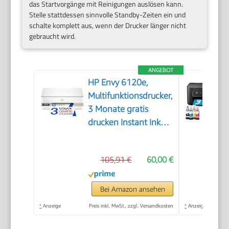
das Startvorgänge mit Reinigungen auslösen kann.
Stelle stattdessen sinnvolle Standby-Zeiten ein und
schalte komplett aus, wenn der Drucker länger nicht
gebraucht wird.
ANGEBOT
HP Envy 6120e,
Multifunktionsdrucker,
3 Monate gratis
drucken Instant Ink
inklusive, Drucken,
Kopieren, Scannen,
105,91 €
60,00 €
Mobiler Faxversand,
Wi-Fi, Beidseitiger
Druck
Bei Amazon ansehen
*
Anzeige
Preis inkl. MwSt., zzgl. Versandkosten
*
Anzeige