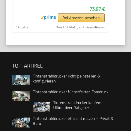
73,87 €
Bei Amazon ansehen
*
Anzeige
Preis inkl. MwSt., zzgl. Versandkosten
TOP-ARTIKEL
Tintenstrahldrucker richtig einstellen &
konfigurieren
Tintenstrahldrucker für perfekten Fotodruck
Tintenstrahldrucker kaufen:
Ultimativer Ratgeber
Tintenstrahldrucker effizient nutzen – Privat &
Büro