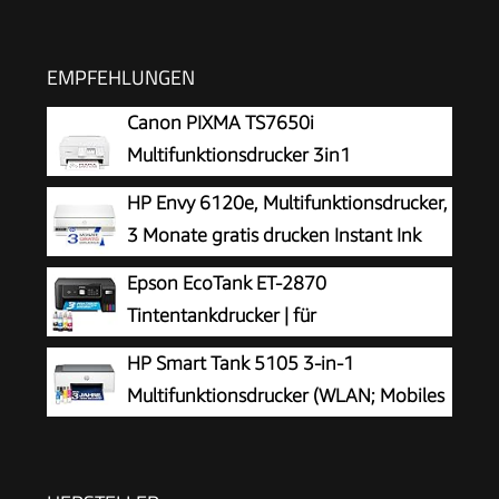
EMPFEHLUNGEN
Canon PIXMA TS7650i
Multifunktionsdrucker 3in1
(Tintenstrahl,Drucken, Kopieren,
HP Envy 6120e, Multifunktionsdrucker,
Scannen, A4, 6,7 cm Touch LCD, WLAN,
3 Monate gratis drucken Instant Ink
Duplexdruck, 2 Papierzuführungen, kompatibel
inklusive, Drucken, Kopieren, Scannen,
Epson EcoTank ET-2870
mit Pixma Print Plan ABO) Weiß
Mobiler Faxversand, Wi-Fi, Beidseitiger Druck
Tintentankdrucker | für
vielbeschäftigte Haushalte | WLAN | A4
HP Smart Tank 5105 3-in-1
| Drucken, Kopieren, Scannen | 3.7 cm LCD-
Multifunktionsdrucker (WLAN; Mobiles
Display | inkl. Tinte für bis zu 3 Jahre
Drucken) – 3 Jahre Tinte inklusive, 3
Jahre Garantie, großer Tintentank, hohe
Reichweite, Drucken in hoher Qualität