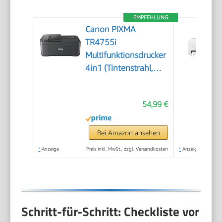
EMPFEHLUNG
Canon PIXMA
TR4755i
Multifunktionsdrucker
4in1 (Tintenstrahl,
Drucken, Kopieren,
Scannen, Faxen, A4,
54,99 €
WLAN, Apple AirPrint,
20 Blatt ADF,
Duplexdruck,
Bei Amazon ansehen
kompatibel mit Pixma
*
Anzeige
Preis inkl. MwSt., zzgl. Versandkosten
*
Anzeige
Print Plan ABO)
schwarz
Schritt-für-Schritt: Checkliste vor