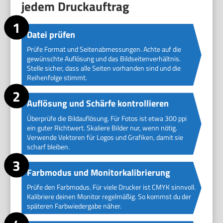
jedem Druckauftrag
Datei prüfen
Prüfe Format und Seitenabmessungen. Achte auf die
gewünschte Auflösung und das Bildseitenverhältnis.
Stelle sicher, dass alle Seiten vorhanden sind und die
Reihenfolge stimmt.
Auflösung und Schärfe kontrollieren
Überprüfe die Bildauflösung. Für Fotos ist etwa 300 ppi
ein guter Richtwert. Skaliere Bilder nur, wenn nötig.
Verwende Vektoren für Logos und Grafiken, damit sie
scharf bleiben.
Farbmodus und Monitorkalibrierung
Prüfe den Farbmodus. Für viele Drucker ist CMYK sinnvoll.
Kalibriere deinen Monitor regelmäßig. So kommst du der
späteren Farbwiedergabe näher.