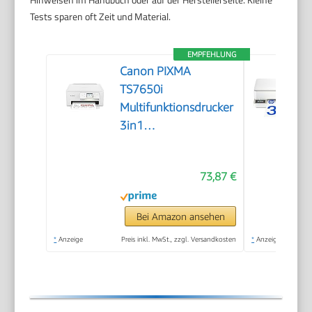
Tests sparen oft Zeit und Material.
EMPFEHLUNG
Canon PIXMA
TS7650i
Multifunktionsdrucker
3in1
(Tintenstrahl,Drucken,
Kopieren, Scannen,
73,87 €
A4, 6,7 cm Touch
LCD, WLAN,
Duplexdruck, 2
Bei Amazon ansehen
Papierzuführungen,
*
Anzeige
Preis inkl. MwSt., zzgl. Versandkosten
*
Anzeige
kompatibel mit Pixma
Print Plan ABO) Weiß