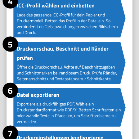
ICC-Profil wählen und einbetten
Lade das passende ICC-Profil für dein Papier und
Druckermodell. Betten das Profil in der Datei ein. So
verhinderst du Farbabweichungen zwischen Bildschirm
und Druck.
Druckvorschau, Beschnitt und Ränder
prüfen
Öffne die Druckvorschau. Achte auf Beschnittzugaben
und Schnittmarken bei randlosem Druck. Prüfe Ränder,
Seitenanschnitt und Textabstände zur Schnittkante.
Datei exportieren
Exportiere als druckfähiges PDF. Wähle ein
Druckstandardformat wie PDF/X. Betten Schriftarten ein
oder wandle Texte in Pfade um, um Schriftprobleme zu
vermeiden.
Druckereinstellungen konfigurieren