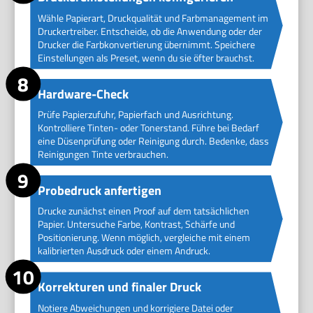
Wähle Papierart, Druckqualität und Farbmanagement im
Druckertreiber. Entscheide, ob die Anwendung oder der
Drucker die Farbkonvertierung übernimmt. Speichere
Einstellungen als Preset, wenn du sie öfter brauchst.
Hardware-Check
Prüfe Papierzufuhr, Papierfach und Ausrichtung.
Kontrolliere Tinten- oder Tonerstand. Führe bei Bedarf
eine Düsenprüfung oder Reinigung durch. Bedenke, dass
Reinigungen Tinte verbrauchen.
Probedruck anfertigen
Drucke zunächst einen Proof auf dem tatsächlichen
Papier. Untersuche Farbe, Kontrast, Schärfe und
Positionierung. Wenn möglich, vergleiche mit einem
kalibrierten Ausdruck oder einem Andruck.
Korrekturen und finaler Druck
Notiere Abweichungen und korrigiere Datei oder