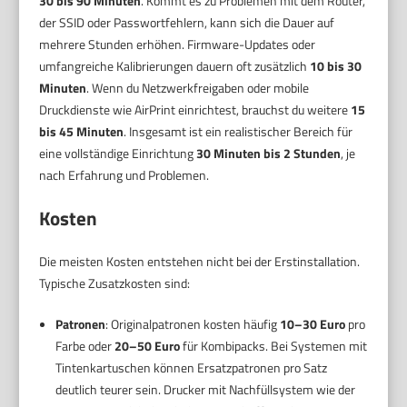
30 bis 90 Minuten
. Kommt es zu Problemen mit dem Router,
der SSID oder Passwortfehlern, kann sich die Dauer auf
mehrere Stunden erhöhen. Firmware-Updates oder
umfangreiche Kalibrierungen dauern oft zusätzlich
10 bis 30
Minuten
. Wenn du Netzwerkfreigaben oder mobile
Druckdienste wie AirPrint einrichtest, brauchst du weitere
15
bis 45 Minuten
. Insgesamt ist ein realistischer Bereich für
eine vollständige Einrichtung
30 Minuten bis 2 Stunden
, je
nach Erfahrung und Problemen.
Kosten
Die meisten Kosten entstehen nicht bei der Erstinstallation.
Typische Zusatzkosten sind:
Patronen
: Originalpatronen kosten häufig
10–30 Euro
pro
Farbe oder
20–50 Euro
für Kombipacks. Bei Systemen mit
Tintenkartuschen können Ersatzpatronen pro Satz
deutlich teurer sein. Drucker mit Nachfüllsystem wie der