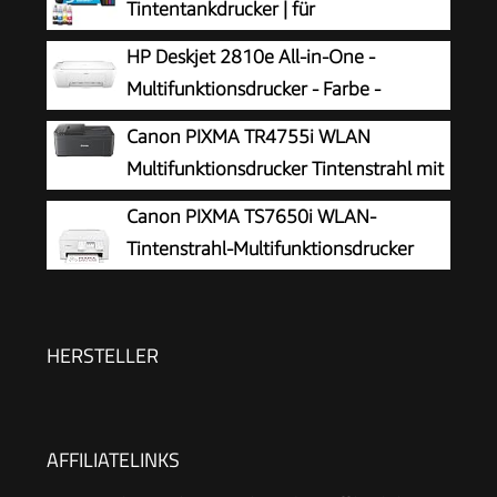
Tintentankdrucker | für
vielbeschäftigte Haushalte | WLAN | A4
HP Deskjet 2810e All-in-One -
| Drucken, Kopieren, Scannen | 3.7 cm LCD-
Multifunktionsdrucker - Farbe -
Display | inkl. Tinte für bis zu 3 Jahre
Tintenstrahl - 216 x 297 mm (Original)
Canon PIXMA TR4755i WLAN
- A4/Legal (Medien) - bis zu 7.5 Seiten/Min.
Multifunktionsdrucker Tintenstrahl mit
(Drucken) - 60 Blatt - USB 2.0, Bluetooth, Wi-
Fax
Canon PIXMA TS7650i WLAN-
Fi(n)
Tintenstrahl-Multifunktionsdrucker
HERSTELLER
AFFILIATELINKS