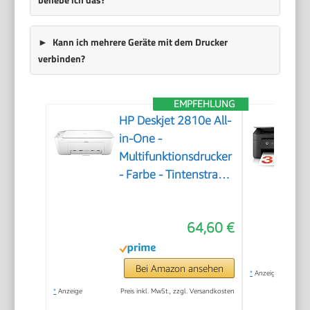
Kann ich mehrere Geräte mit dem Drucker
verbinden?
EMPFEHLUNG
HP Deskjet 2810e All-
in-One -
Multifunktionsdrucker
- Farbe - Tintenstrahl
- 216 x 297 mm
(Original) - A4/Legal
64,60 €
(Medien) - bis zu 7.5
Seiten/Min. (Drucken)
- 60 Blatt - USB 2.0,
Bei Amazon ansehen
*
Anzeige
Bluetooth, Wi-Fi(n)
*
Anzeige
Preis inkl. MwSt., zzgl. Versandkosten