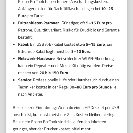
Epson EcoTank haben höhere Anschaffungskosten.
Anfängerkosten für Nachfüllflaschen liegen bei
10–25
Euro
pro Farbe.
Drittanbieter-Patronen
: Günstiger, oft
5–15 Euro
pro
Patrone. Qualität variiert. Risiko für Druckbild und Garantie
besteht.
Kabel
: Ein USB A‑B-Kabel kostet etwa
5–15 Euro
. Ein
Ethernet-Kabel liegt meist bei
3–10 Euro
.
Netzwerk-Hardware
: Bei schlechter WLAN-Abdeckung
kann ein Repeater oder Mesh-Kit nötig werden. Preise
reichen von
20 bis 150 Euro
.
Service
: Professionelle Hilfe oder Hausbesuch durch einen
Techniker kostet in der Regel
30–80 Euro pro Stunde
, je
nach Anbieter.
Beispiele zur Einordnung: Wenn du einen HP DeskJet per USB
anschließt, brauchst meist nur Zeit. Kosten bleiben niedrig.
Bei einem Epson EcoTank sind die laufenden Inkosten
geringer, aber der Drucker kostet initial mehr.