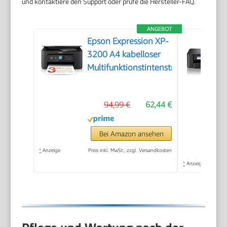
und kontaktiere den Support oder prüfe die Hersteller-FAQ.
ANGEBOT
Epson Expression XP-
3200 A4 kabelloser
Multifunktionstintenstrahldrucker
94,99 €
62,44 €
Bei Amazon ansehen
*
Anzeige
Preis inkl. MwSt., zzgl. Versandkosten
*
Anzeige