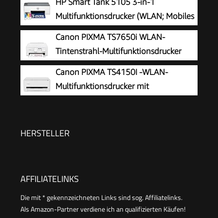
HP Smart Tank 5105 3-in-1
| Drucken, Kopieren, Scannen | 3.7 cm LCD-
Multifunktionsdrucker (WLAN; Mobiles
Display | inkl. Tinte für bis zu 3 Jahre
Drucken) – 3 Jahre Tinte inklusive, 3
Canon PIXMA TS7650i WLAN-
Jahre Garantie, großer Tintentank, hohe
Tintenstrahl-Multifunktionsdrucker
Reichweite, Drucken in hoher Qualität
Canon PIXMA TS4150I -WLAN-
Multifunktionsdrucker mit
Papierkassette und Frontbedienung &
Duplexdruck | Kabelloses Drucken vom
Smartphone leicht gemacht PIXMA Print Plan
HERSTELLER
kompatibel
AFFILIATELINKS
Die mit * gekennzeichneten Links sind sog. Affiliatelinks.
Als Amazon-Partner verdiene ich an qualifizierten Käufen!