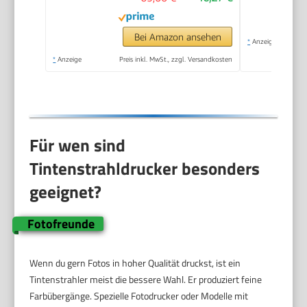
Kabelloses Drucken
vom Smartphone
leicht gemacht PIXMA
Bei Amazon ansehen
*
Anzeige
Print Plan kompatibel
*
Anzeige
Preis inkl. MwSt., zzgl. Versandkosten
Für wen sind
Tintenstrahldrucker besonders
geeignet?
Fotofreunde
Wenn du gern Fotos in hoher Qualität druckst, ist ein
Tintenstrahler meist die bessere Wahl. Er produziert feine
Farbübergänge. Spezielle Fotodrucker oder Modelle mit