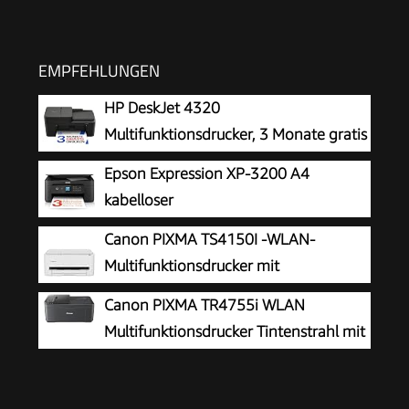
EMPFEHLUNGEN
HP DeskJet 4320
Multifunktionsdrucker, 3 Monate gratis
drucken Instant Ink inklusive, Drucker,
Epson Expression XP-3200 A4
Kopierer, Scanner, WLAN, Automatischer
kabelloser
Vorlageneinzug, Tinte: 308/308e
Multifunktionstintenstrahldrucker
Canon PIXMA TS4150I -WLAN-
Multifunktionsdrucker mit
Papierkassette und Frontbedienung &
Canon PIXMA TR4755i WLAN
Duplexdruck | Kabelloses Drucken vom
Multifunktionsdrucker Tintenstrahl mit
Smartphone leicht gemacht PIXMA Print Plan
Fax
kompatibel