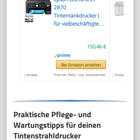
2870
Tintentankdrucker |
für vielbeschäftigte
Haushalte | WLAN |
A4 | Drucken,
150,46 €
Kopieren, Scannen |
3.7 cm LCD-Display |
inkl. Tinte für bis zu 3
Bei Amazon ansehen
Jahre
*
Anzeige
Preis inkl. MwSt., zzgl. Versandkosten
*
Anzeige
Praktische Pflege- und
Wartungstipps für deinen
Tintenstrahldrucker