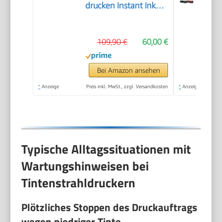
drucken Instant Ink
inklusive, Drucken,
Kopieren, Scannen,
109,90 €
60,00 €
Mobiler Faxversand,
Wi-Fi, Beidseitiger
Druck
Bei Amazon ansehen
*
Anzeige
Preis inkl. MwSt., zzgl. Versandkosten
*
Anzeige
Typische Alltagssituationen mit
Wartungshinweisen bei
Tintenstrahldruckern
Plötzliches Stoppen des Druckauftrags
wegen niedriger Tinte