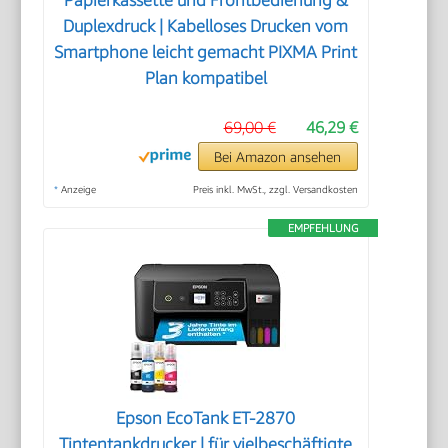
Papierkassette und Frontbedienung &
Duplexdruck | Kabelloses Drucken vom
Smartphone leicht gemacht PIXMA Print
Plan kompatibel
69,00 €
46,29 €
Bei Amazon ansehen
*
Anzeige
Preis inkl. MwSt., zzgl. Versandkosten
EMPFEHLUNG
Epson EcoTank ET-2870
Tintentankdrucker | für vielbeschäftigte