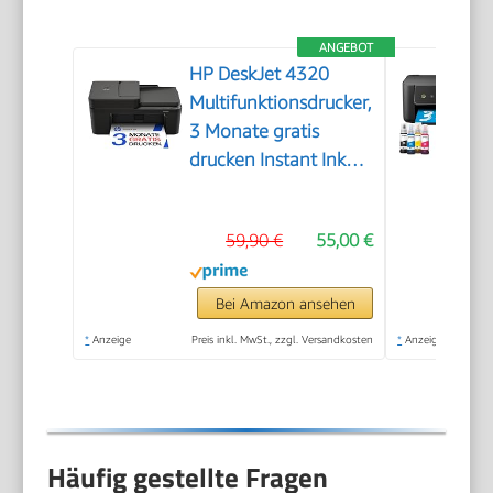
ANGEBOT
HP DeskJet 4320
Multifunktionsdrucker,
3 Monate gratis
drucken Instant Ink
inklusive, Drucker,
Kopierer, Scanner,
59,90 €
55,00 €
WLAN, Automatischer
Vorlageneinzug,
Tinte: 308/308e
Bei Amazon ansehen
*
Anzeige
Preis inkl. MwSt., zzgl. Versandkosten
*
Anzeige
Häufig gestellte Fragen