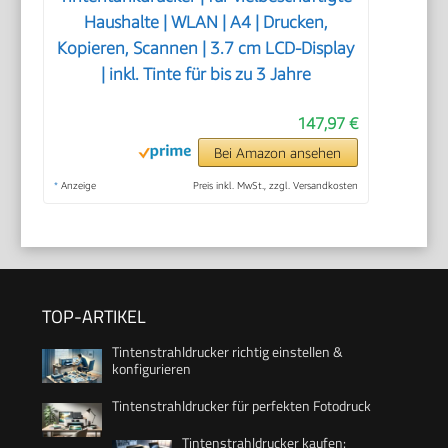
Haushalte | WLAN | A4 | Drucken,
Kopieren, Scannen | 3.7 cm LCD-Display
| inkl. Tinte für bis zu 3 Jahre
147,97 €
Bei Amazon ansehen
*
Anzeige
Preis inkl. MwSt., zzgl. Versandkosten
TOP-ARTIKEL
Tintenstrahldrucker richtig einstellen &
konfigurieren
Tintenstrahldrucker für perfekten Fotodruck
Tintenstrahldrucker kaufen: