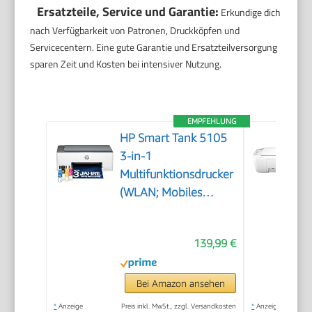
Ersatzteile, Service und Garantie:
Erkundige dich
nach Verfügbarkeit von Patronen, Druckköpfen und
Servicecentern. Eine gute Garantie und Ersatzteilversorgung
sparen Zeit und Kosten bei intensiver Nutzung.
EMPFEHLUNG
HP Smart Tank 5105
3-in-1
Multifunktionsdrucker
(WLAN; Mobiles
Drucken) – 3 Jahre
Tinte inklusive, 3
139,99 €
Jahre Garantie,
großer Tintentank,
hohe Reichweite,
Bei Amazon ansehen
Drucken in hoher
*
Anzeige
Preis inkl. MwSt., zzgl. Versandkosten
*
Anzeige