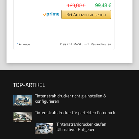
169,00 €
99,48 €
Bei Amazon ansehen
*
Anzeige
Preis inkl. MwSt., zzgl. Versandkosten
TOP-ARTIKEL
Tintenstrahldrucker richtig einstellen &
konfigurieren
Tintenstrahldrucker für perfekten Fotodruck
Tintenstrahldrucker kaufen:
Ultimativer Ratgeber