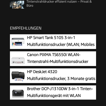
Tintenstrahldrucker effizient nutzen – Privat &
Büro
EMPFEHLUNGEN
HP Smart Tank 5105 3-in-1
Multifunktionsdrucker (WLAN; Mobiles
Drucken) – 3 Jahre Tinte inklusive, 3
Canon PIXMA TS6550i WLAN-
Jahre Garantie, großer Tintentank, hohe
Tintenstrahl-Multifunktionsdrucker
Reichweite, Drucken in hoher Qualität
HP DeskJet 4320
Multifunktionsdrucker, 3 Monate gratis
drucken Instant Ink inklusive, Drucker,
Brother DCP-J1310DW 3-in-1 Tinten-
Kopierer, Scanner, WLAN, Automatischer
Multifunktionsgerät mit WLAN
Vorlageneinzug, Tinte: 308/308e