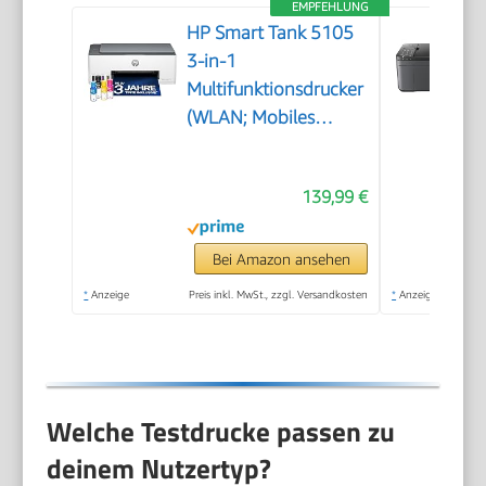
EMPFEHLUNG
HP Smart Tank 5105
3-in-1
Multifunktionsdrucker
(WLAN; Mobiles
Drucken) – 3 Jahre
Tinte inklusive, 3
139,99 €
Jahre Garantie,
großer Tintentank,
hohe Reichweite,
Bei Amazon ansehen
Drucken in hoher
*
Anzeige
Preis inkl. MwSt., zzgl. Versandkosten
*
Anzeige
Qualität
Welche Testdrucke passen zu
deinem Nutzertyp?