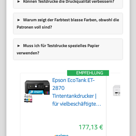
Können Testdrucke die Druckqualität verbessern?
Warum zeigt der Farbtest blasse Farben, obwohl die
Patronen voll sind?
Muss ich für Testdrucke spezielles Papier
verwenden?
EMPFEHLUNG
Epson EcoTank ET-
2870
Tintentankdrucker |
für vielbeschäftigte
Haushalte | WLAN |
A4 | Drucken,
177,13 €
Kopieren, Scannen |
3.7 cm LCD-Display |