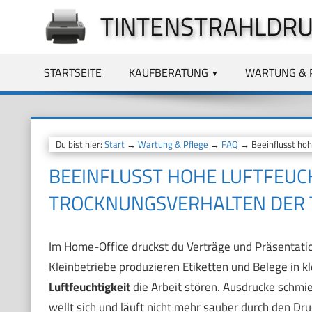
Zum
TINTENSTRAHLDRU
Inhalt
springen
STARTSEITE
KAUFBERATUNG
WARTUNG & 
Du bist hier:
Start
→
Wartung & Pflege
→
FAQ
→ Beeinflusst hohe
BEEINFLUSST HOHE LUFTFEUCH
TROCKNUNGSVERHALTEN DER 
Im Home-Office druckst du Verträge und Präsentation
Kleinbetriebe produzieren Etiketten und Belege in kl
Luftfeuchtigkeit
die Arbeit stören. Ausdrucke schmie
wellt sich und läuft nicht mehr sauber durch den Dru