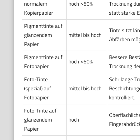
normalem
hoch >60%
Trocknung du
Kopierpapier
statt starke 
Pigmenttinte auf
Tinte sitzt lä
glänzendem
mittel bis hoch
Abfärben mögl
Papier
Pigmenttinte auf
Bessere Bestä
hoch >60%
Fotopapier
Trocknung de
Foto-Tinte
Sehr lange Tr
(spezial) auf
mittel bis hoch
Beschichtung
Fotopapier
kontrolliert.
Foto-Tinte auf
Oberflächlich
glänzendem
hoch
Fingerabdrück
Papier