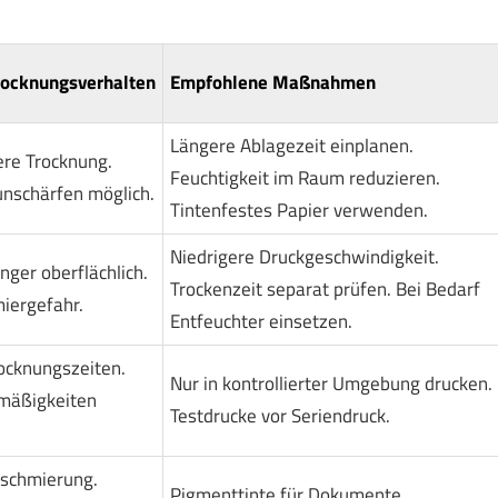
rocknungsverhalten
Empfohlene Maßnahmen
Längere Ablagezeit einplanen.
ere Trocknung.
Feuchtigkeit im Raum reduzieren.
unschärfen möglich.
Tintenfestes Papier verwenden.
Niedrigere Druckgeschwindigkeit.
änger oberflächlich.
Trockenzeit separat prüfen. Bei Bedarf
iergefahr.
Entfeuchter einsetzen.
ocknungszeiten.
Nur in kontrollierter Umgebung drucken.
mäßigkeiten
Testdrucke vor Seriendruck.
rschmierung.
Pigmenttinte für Dokumente