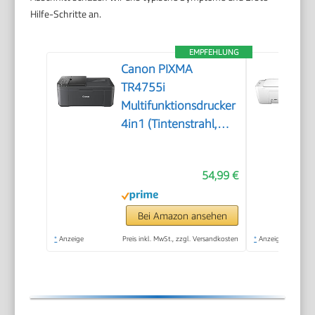
Hilfe-Schritte an.
EMPFEHLUNG
Canon PIXMA
TR4755i
Multifunktionsdrucker
4in1 (Tintenstrahl,
Drucken, Kopieren,
Scannen, Faxen, A4,
54,99 €
WLAN, Apple AirPrint,
20 Blatt ADF,
Duplexdruck,
Bei Amazon ansehen
kompatibel mit Pixma
*
Anzeige
Preis inkl. MwSt., zzgl. Versandkosten
*
Anzeige
Print Plan ABO)
schwarz