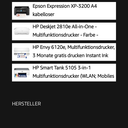
Epson Expression XP-3200 A4
kabelloser
Multifunktionstintenstrahldrucker
HP Deskjet 2810e All-in-One -
Multifunktionsdrucker - Farbe -
Tintenstrahl - 216 x 297 mm (Original)
HP Envy 6120e, Multifunktionsdrucker,
- A4/Legal (Medien) - bis zu 7.5 Seiten/Min.
3 Monate gratis drucken Instant Ink
(Drucken) - 60 Blatt - USB 2.0, Bluetooth, Wi-
inklusive, Drucken, Kopieren, Scannen,
HP Smart Tank 5105 3-in-1
Fi(n)
Mobiler Faxversand, Wi-Fi, Beidseitiger Druck
Multifunktionsdrucker (WLAN; Mobiles
Drucken) – 3 Jahre Tinte inklusive, 3
Jahre Garantie, großer Tintentank, hohe
Reichweite, Drucken in hoher Qualität
HERSTELLER