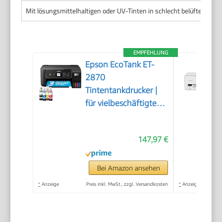
Mit lösungsmittelhaltigen oder UV-Tinten in schlecht belüfteten R
EMPFEHLUNG
Epson EcoTank ET-
2870
Tintentankdrucker |
für vielbeschäftigte
Haushalte | WLAN |
A4 | Drucken,
147,97 €
Kopieren, Scannen |
3.7 cm LCD-Display |
inkl. Tinte für bis zu 3
Bei Amazon ansehen
Jahre
*
Anzeige
Preis inkl. MwSt., zzgl. Versandkosten
*
Anzeige