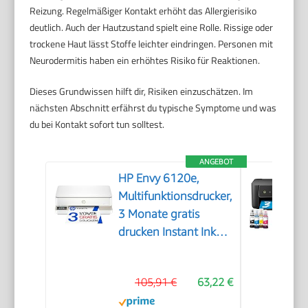
Reizung. Regelmäßiger Kontakt erhöht das Allergierisiko
deutlich. Auch der Hautzustand spielt eine Rolle. Rissige oder
trockene Haut lässt Stoffe leichter eindringen. Personen mit
Neurodermitis haben ein erhöhtes Risiko für Reaktionen.
Dieses Grundwissen hilft dir, Risiken einzuschätzen. Im
nächsten Abschnitt erfährst du typische Symptome und was
du bei Kontakt sofort tun solltest.
ANGEBOT
HP Envy 6120e,
Multifunktionsdrucker,
3 Monate gratis
drucken Instant Ink
inklusive, Drucken,
Kopieren, Scannen,
105,91 €
63,22 €
Mobiler Faxversand,
Wi-Fi, Beidseitiger