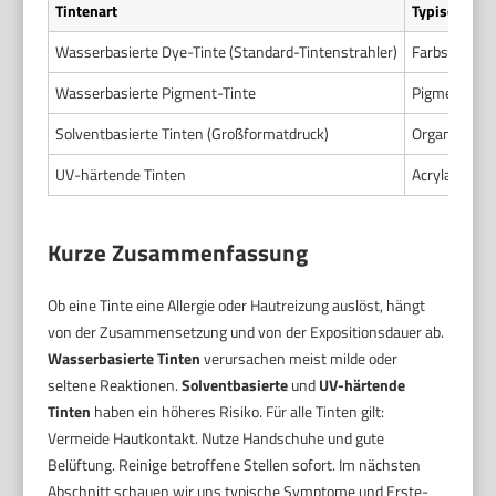
Tintenart
Typische Inh
Wasserbasierte Dye-Tinte (Standard-Tintenstrahler)
Farbstoffe (
Wasserbasierte Pigment-Tinte
Pigmente, Bi
Solventbasierte Tinten (Großformatdruck)
Organische L
UV-härtende Tinten
Acrylate, Pho
Kurze Zusammenfassung
Ob eine Tinte eine Allergie oder Hautreizung auslöst, hängt
von der Zusammensetzung und von der Expositionsdauer ab.
Wasserbasierte Tinten
verursachen meist milde oder
seltene Reaktionen.
Solventbasierte
und
UV-härtende
Tinten
haben ein höheres Risiko. Für alle Tinten gilt:
Vermeide Hautkontakt. Nutze Handschuhe und gute
Belüftung. Reinige betroffene Stellen sofort. Im nächsten
Abschnitt schauen wir uns typische Symptome und Erste-