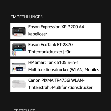
EMPFEHLUNGEN
Epson Expression XP-3200 A4
kabelloser
Multifunktionstintenstrahldrucker
Epson EcoTank ET-2870
Tintentankdrucker | für
vielbeschäftigte Haushalte | WLAN | A4
HP Smart Tank 5105 3-in-1
| Drucken, Kopieren, Scannen | 3.7 cm LCD-
Multifunktionsdrucker (WLAN; Mobiles
Display | inkl. Tinte für bis zu 3 Jahre
Drucken) – 3 Jahre Tinte inklusive, 3
Canon PIXMA TR4756i WLAN-
Jahre Garantie, großer Tintentank, hohe
Tintenstrahl-Multifunktionsdrucker
Reichweite, Drucken in hoher Qualität
HERSTELLER