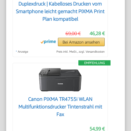
Duplexdruck | Kabelloses Drucken vom
Smartphone leicht gemacht PIXMA Print
Plan kompatibel
69,00 €
46,28 €
Bei Amazon ansehen
*
Anzeige
Preis inkl. MwSt., zzgl. Versandkosten
EMPFEHLUNG
Canon PIXMA TR4755i WLAN
Multifunktionsdrucker Tintenstrahl mit
Fax
54,99 €