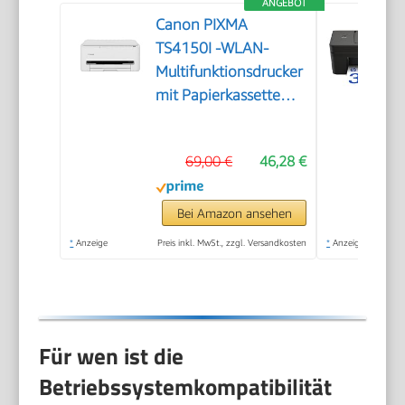
ANGEBOT
Canon PIXMA
TS4150I -WLAN-
Multifunktionsdrucker
mit Papierkassette
und Frontbedienung
& Duplexdruck |
69,00 €
46,28 €
Kabelloses Drucken
vom Smartphone
leicht gemacht PIXMA
Bei Amazon ansehen
Print Plan kompatibel
*
Anzeige
Preis inkl. MwSt., zzgl. Versandkosten
*
Anzeige
Für wen ist die
Betriebssystemkompatibilität