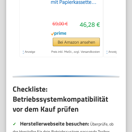
mit Papierkassette
und Frontbedienung
& Duplexdruck |
69,00 €
46,28 €
Kabelloses Drucken
vom Smartphone
leicht gemacht PIXMA
Bei Amazon ansehen
Print Plan kompatibel
*
Anzeige
Preis inkl. MwSt., zzgl. Versandkosten
*
Anzeige
Checkliste:
Betriebssystemkompatibilität
vor dem Kauf prüfen
Herstellerwebseite besuchen:
✓
Überprüfe, ob
der Hersteller für dein Betriebssystem passende Treiber