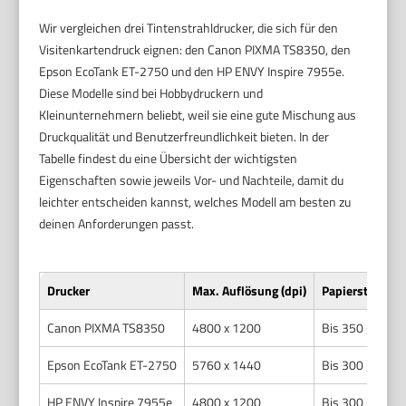
Wir vergleichen drei Tintenstrahldrucker, die sich für den
Visitenkartendruck eignen: den Canon PIXMA TS8350, den
Epson EcoTank ET-2750 und den HP ENVY Inspire 7955e.
Diese Modelle sind bei Hobbydruckern und
Kleinunternehmern beliebt, weil sie eine gute Mischung aus
Druckqualität und Benutzerfreundlichkeit bieten. In der
Tabelle findest du eine Übersicht der wichtigsten
Eigenschaften sowie jeweils Vor- und Nachteile, damit du
leichter entscheiden kannst, welches Modell am besten zu
deinen Anforderungen passt.
Drucker
Max. Auflösung (dpi)
Papierstärke
Canon PIXMA TS8350
4800 x 1200
Bis 350 g/m²
Epson EcoTank ET-2750
5760 x 1440
Bis 300 g/m²
HP ENVY Inspire 7955e
4800 x 1200
Bis 300 g/m²