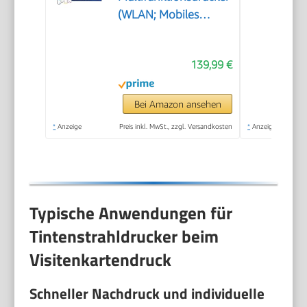
(WLAN; Mobiles
Drucken) – 3 Jahre
Tinte inklusive, 3
139,99 €
Jahre Garantie,
großer Tintentank,
hohe Reichweite,
Bei Amazon ansehen
Drucken in hoher
*
Anzeige
Preis inkl. MwSt., zzgl. Versandkosten
*
Anzeige
Qualität
Typische Anwendungen für
Tintenstrahldrucker beim
Visitenkartendruck
Schneller Nachdruck und individuelle