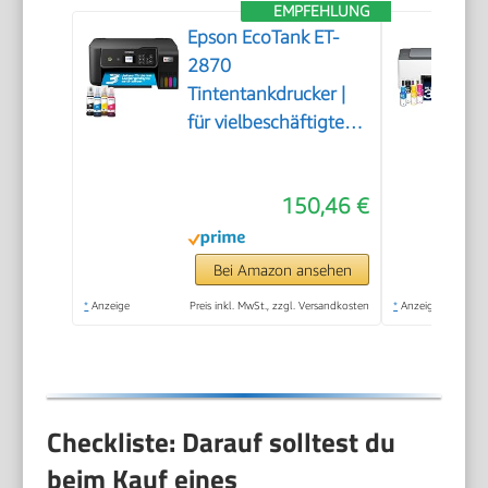
EMPFEHLUNG
Epson EcoTank ET-
2870
Tintentankdrucker |
für vielbeschäftigte
Haushalte | WLAN |
A4 | Drucken,
150,46 €
Kopieren, Scannen |
3.7 cm LCD-Display |
inkl. Tinte für bis zu 3
Bei Amazon ansehen
Jahre
*
Anzeige
Preis inkl. MwSt., zzgl. Versandkosten
*
Anzeige
Checkliste: Darauf solltest du
beim Kauf eines