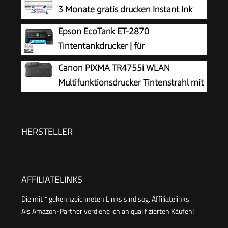
3 Monate gratis drucken Instant Ink
inklusive, Drucken, Kopieren, Scannen,
Epson EcoTank ET-2870
Mobiler Faxversand, Wi-Fi, Beidseitiger Druck
Tintentankdrucker | für
vielbeschäftigte Haushalte | WLAN | A4
Canon PIXMA TR4755i WLAN
| Drucken, Kopieren, Scannen | 3.7 cm LCD-
Multifunktionsdrucker Tintenstrahl mit
Display | inkl. Tinte für bis zu 3 Jahre
Fax
HERSTELLER
AFFILIATELINKS
Die mit * gekennzeichneten Links sind sog. Affiliatelinks.
Als Amazon-Partner verdiene ich an qualifizierten Käufen!