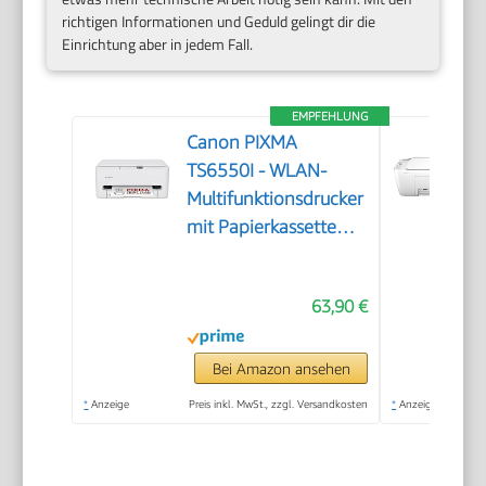
richtigen Informationen und Geduld gelingt dir die
Einrichtung aber in jedem Fall.
EMPFEHLUNG
Canon PIXMA
TS6550I - WLAN-
Multifunktionsdrucker
mit Papierkassette
und Frontbedienung |
Kabelloses Drucken
63,90 €
vom Smartphone
leicht gemacht PIXMA
Print Plan kompatibel
Bei Amazon ansehen
*
Anzeige
Preis inkl. MwSt., zzgl. Versandkosten
*
Anzeige