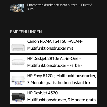
Tintenstrahldrucker effizient nutzen – Privat &
Büro
EMPFEHLUNGEN
Canon PIXMA TS4150I -WLAN-
Multifunktionsdrucker mit
Papierkassette und Frontbedienung &
HP Deskjet 2810e All-in-One -
Duplexdruck | Kabelloses Drucken vom
Multifunktionsdrucker - Farbe -
Smartphone leicht gemacht PIXMA Print Plan
Tintenstrahl - 216 x 297 mm (Original)
HP Envy 6120e, Multifunktionsdrucker,
kompatibel
- A4/Legal (Medien) - bis zu 7.5 Seiten/Min.
3 Monate gratis drucken Instant Ink
(Drucken) - 60 Blatt - USB 2.0, Bluetooth, Wi-
inklusive, Drucken, Kopieren, Scannen,
HP DeskJet 4320
Fi(n)
Mobiler Faxversand, Wi-Fi, Beidseitiger Druck
Multifunktionsdrucker, 3 Monate gratis
drucken Instant Ink inklusive, Drucker,