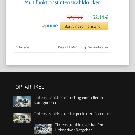
Multifunktionstintenstrahldrucker
94,99 €
62,44 €
Bei Amazon ansehen
*
Anzeige
Preis inkl. MwSt., zzgl. Versandkosten
TOP-ARTIKEL
Tintenstrahldrucker richtig einstellen &
konfigurieren
Tintenstrahldrucker für perfekten Fotodruck
Tintenstrahldrucker kaufen:
Ultimativer Ratgeber