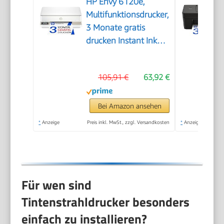
HP Envy 6120e,
Multifunktionsdrucker,
3 Monate gratis
drucken Instant Ink
inklusive, Drucken,
Kopieren, Scannen,
105,91 €
63,92 €
Mobiler Faxversand,
Wi-Fi, Beidseitiger
Druck
Bei Amazon ansehen
*
Anzeige
Preis inkl. MwSt., zzgl. Versandkosten
*
Anzeige
Für wen sind
Tintenstrahldrucker besonders
einfach zu installieren?