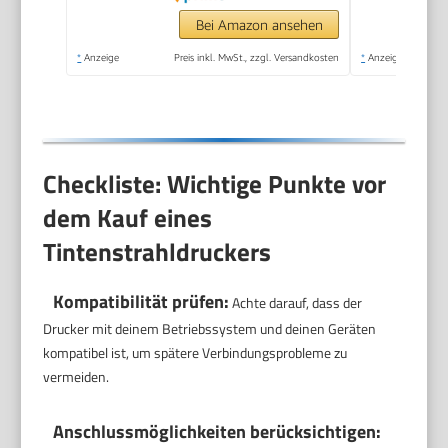
- 60 Blatt - USB 2.0,
Bei Amazon ansehen
Bluetooth, Wi-Fi(n)
*
Anzeige
Preis inkl. MwSt., zzgl. Versandkosten
*
Anzeige
Checkliste: Wichtige Punkte vor
dem Kauf eines
Tintenstrahldruckers
Kompatibilität prüfen:
Achte darauf, dass der
Drucker mit deinem Betriebssystem und deinen Geräten
kompatibel ist, um spätere Verbindungsprobleme zu
vermeiden.
Anschlussmöglichkeiten berücksichtigen: