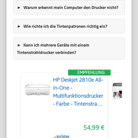
Warum erkennt mein Computer den Drucker nicht?
Wie richte ich die Tintenpatronen richtig ein?
Kann ich mehrere Geräte mit einem
Tintenstrahldrucker verbinden?
EMPFEHLUNG
HP Deskjet 2810e All-
in-One -
Multifunktionsdrucker
- Farbe - Tintenstrahl
- 216 x 297 mm
(Original) - A4/Legal
54,99 €
(Medien) - bis zu 7.5
Seiten/Min. (Drucken)