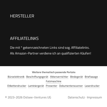
Kopierer, Scanner, WLAN, Automatischer
Vorlageneinzug, Tinte: 308/308e
HERSTELLER
AFFILIATELINKS
Die mit * gekennzeichneten Links sind sog. Affiliatelinks.
Als Amazon-Partner verdiene ich an qualifizierten Käufen!
Weitere thematisch passende Portale:
Büroelektronik
·
Beschriftungsgerät
·
Aktenvernichter
·
Bindegerät
·
Briefwaage
·
Falzmaschine
Etikettendrucker
·
Laminiergerät
·
Presenter
·
Dokumentenscanner
·
Laserdrucker
© 2023-2026
Ostsee-Ventures UG
Datenschutz
·
Impressum