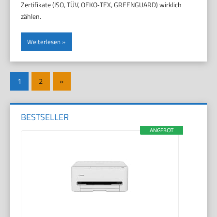
Zertifikate (ISO, TÜV, OEKO‑TEX, GREENGUARD) wirklich
zählen.
Weiterlesen
Seitennummerierung
Nächste
1
2
»
der
Beiträge
Beiträge
BESTSELLER
ANGEBOT