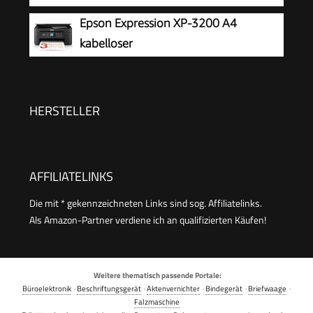
Smartphone leicht gemacht PIXMA Print Plan
Tintenstrahl - 216 x 297 mm (Original)
Epson Expression XP-3200 A4
kompatibel
- A4/Legal (Medien) - bis zu 7.5 Seiten/Min.
kabelloser
(Drucken) - 60 Blatt - USB 2.0, Bluetooth, Wi-
Multifunktionstintenstrahldrucker
Fi(n)
HERSTELLER
AFFILIATELINKS
Die mit * gekennzeichneten Links sind sog. Affiliatelinks.
Als Amazon-Partner verdiene ich an qualifizierten Käufen!
Weitere thematisch passende Portale:
Büroelektronik
·
Beschriftungsgerät
·
Aktenvernichter
·
Bindegerät
·
Briefwaage
·
Falzmaschine