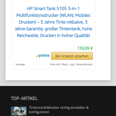
HP Smart Tank 5105 3-in-1
Multifunktionsdrucker (WLAN; Mobiles
Drucken) – 3 Jahre Tinte inklusive, 3
Jahre Garantie, großer Tintentank, hohe
Reichweite, Drucken in hoher Qualität
139,99 €
Bei Amazon ansehen
*
Anzeige
Preis inkl. MwSt., zzgl. Versandkosten
TOP-ARTIKEL
Tintenstrahldrucker richtig einstellen &
konfigurieren