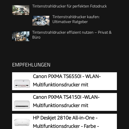
Tintenstrahldrucker für perfekten Fotodruck
Tintenstrahldrucker kaufen:
Ultimativer Ratgeber
Tintenstrahldrucker effizient nutzen – Privat &
Büro
EMPFEHLUNGEN
Canon PIXMA TS6550I - WLAN-
Multifunktionsdrucker mit
Papierkassette und Frontbedienung |
Canon PIXMA TS4150I -WLAN-
Kabelloses Drucken vom Smartphone leicht
Multifunktionsdrucker mit
gemacht PIXMA Print Plan kompatibel
Papierkassette und Frontbedienung &
HP Deskjet 2810e All-in-One -
Duplexdruck | Kabelloses Drucken vom
Multifunktionsdrucker - Farbe -