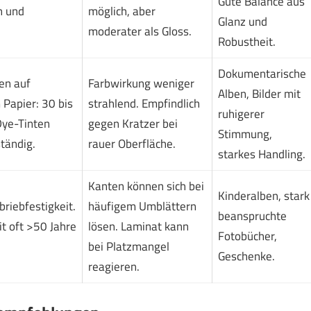
Gute Balance aus
n und
möglich, aber
Glanz und
moderater als Gloss.
Robustheit.
Dokumentarische
en auf
Farbwirkung weniger
Alben, Bilder mit
 Papier: 30 bis
strahlend. Empfindlich
ruhigerer
Dye-Tinten
gegen Kratzer bei
Stimmung,
tändig.
rauer Oberfläche.
starkes Handling.
Kanten können sich bei
Kinderalben, stark
riebfestigkeit.
häufigem Umblättern
beanspruchte
t oft >50 Jahre
lösen. Laminat kann
Fotobücher,
bei Platzmangel
Geschenke.
reagieren.