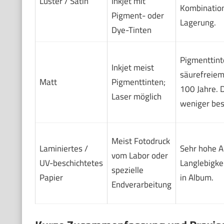
Luster / Satin
Inkjet mit
Kombinatio
Pigment- oder
Lagerung.
Dye-Tinten
Pigmenttint
Inkjet meist
säurefreiem
Matt
Pigmenttinten;
100 Jahre. 
Laser möglich
weniger bes
Meist Fotodruck
Laminiertes /
Sehr hohe Ab
vom Labor oder
UV-beschichtetes
Langlebigkei
spezielle
Papier
in Album.
Endverarbeitung