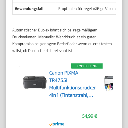
Anwendungsfall
Empfohlen für regelmäßige Volumendruck
Automatischer Duplex lohnt sich bei regelmäßigem
Druckvolumen. Manueller Wenddruck ist ein guter
Kompromiss bei geringem Bedarf oder wenn du erst testen
willst, ob Duplex für dich relevant ist.
EMPFEHLUNG
Canon PIXMA
TR4755i
Multifunktionsdrucker
4in1 (Tintenstrahl,
Drucken, Kopieren,
Scannen, Faxen, A4,
54,99 €
WLAN, Apple AirPrint,
20 Blatt ADF,