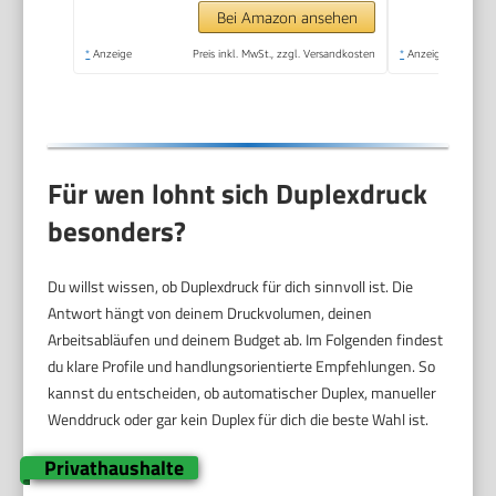
Duplexdruck,
Bei Amazon ansehen
kompatibel mit Pixma
*
Anzeige
Preis inkl. MwSt., zzgl. Versandkosten
*
Anzeige
Print Plan ABO)
schwarz
Für wen lohnt sich Duplexdruck
besonders?
Du willst wissen, ob Duplexdruck für dich sinnvoll ist. Die
Antwort hängt von deinem Druckvolumen, deinen
Arbeitsabläufen und deinem Budget ab. Im Folgenden findest
du klare Profile und handlungsorientierte Empfehlungen. So
kannst du entscheiden, ob automatischer Duplex, manueller
Wenddruck oder gar kein Duplex für dich die beste Wahl ist.
Privathaushalte