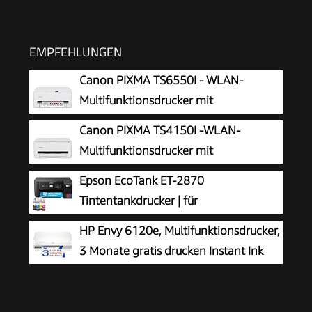
EMPFEHLUNGEN
Canon PIXMA TS6550I - WLAN-
Multifunktionsdrucker mit
Papierkassette und Frontbedienung |
Canon PIXMA TS4150I -WLAN-
Kabelloses Drucken vom Smartphone leicht
Multifunktionsdrucker mit
gemacht PIXMA Print Plan kompatibel
Papierkassette und Frontbedienung &
Epson EcoTank ET-2870
Duplexdruck | Kabelloses Drucken vom
Tintentankdrucker | für
Smartphone leicht gemacht PIXMA Print Plan
vielbeschäftigte Haushalte | WLAN | A4
HP Envy 6120e, Multifunktionsdrucker,
kompatibel
| Drucken, Kopieren, Scannen | 3.7 cm LCD-
3 Monate gratis drucken Instant Ink
Display | inkl. Tinte für bis zu 3 Jahre
inklusive, Drucken, Kopieren, Scannen,
Mobiler Faxversand, Wi-Fi, Beidseitiger Druck