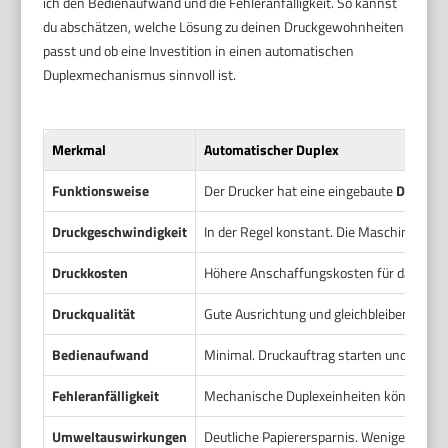
ich den Bedienaufwand und die Fehleranfälligkeit. So kannst
du abschätzen, welche Lösung zu deinen Druckgewohnheiten
passt und ob eine Investition in einen automatischen
Duplexmechanismus sinnvoll ist.
Merkmal
Automatischer Duplex
Funktionsweise
Der Drucker hat eine eingebaute
Duplexe
Druckgeschwindigkeit
In der Regel konstant. Die Maschine ben
Druckkosten
Höhere Anschaffungskosten für das Gerä
Druckqualität
Gute Ausrichtung und gleichbleibende Se
Bedienaufwand
Minimal. Druckauftrag starten und fertig
Fehleranfälligkeit
Mechanische Duplexeinheiten können Papi
Umweltauswirkungen
Deutliche Papierersparnis. Weniger Lager