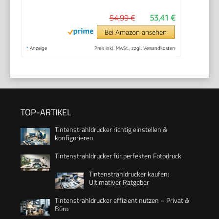
54,99 €
53,41 €
Bei Amazon ansehen
*
Anzeige
Preis inkl. MwSt., zzgl. Versandkosten
TOP-ARTIKEL
Tintenstrahldrucker richtig einstellen &
konfigurieren
Tintenstrahldrucker für perfekten Fotodruck
Tintenstrahldrucker kaufen:
Ultimativer Ratgeber
Tintenstrahldrucker effizient nutzen – Privat &
Büro