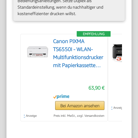
Bedienungsanleitungen. Setze Duplex als
Standardeinstellung, wenn du nachhaltiger und
kosteneffizienter drucken willst.
EMPFEHLUNG
Canon PIXMA
TS6550I - WLAN-
Multifunktionsdrucker
mit Papierkassette
und Frontbedienung |
Kabelloses Drucken
63,90 €
vom Smartphone
leicht gemacht PIXMA
Print Plan kompatibel
Bei Amazon ansehen
*
Anzeige
*
Anzeige
Preis inkl. MwSt., zzgl. Versandkosten