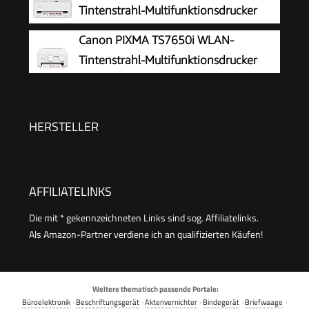
Duplexdruck | Kabelloses Drucken vom
Tintenstrahl-Multifunktionsdrucker
Smartphone leicht gemacht PIXMA Print Plan
Canon PIXMA TS7650i WLAN-
kompatibel
Tintenstrahl-Multifunktionsdrucker
HERSTELLER
AFFILIATELINKS
Die mit * gekennzeichneten Links sind sog. Affiliatelinks.
Als Amazon-Partner verdiene ich an qualifizierten Käufen!
Weitere thematisch passende Portale:
Büroelektronik
·
Beschriftungsgerät
·
Aktenvernichter
·
Bindegerät
·
Briefwaage
·