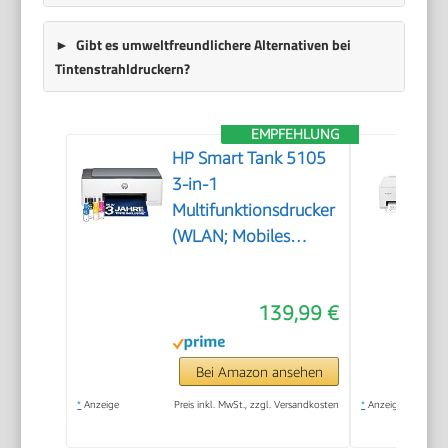
Gibt es umweltfreundlichere Alternativen bei
Tintenstrahldruckern?
EMPFEHLUNG
HP Smart Tank 5105
3-in-1
Multifunktionsdrucker
(WLAN; Mobiles
Drucken) – 3 Jahre
Tinte inklusive, 3
139,99 €
Jahre Garantie,
großer Tintentank,
hohe Reichweite,
Bei Amazon ansehen
Drucken in hoher
*
Anzeige
Preis inkl. MwSt., zzgl. Versandkosten
*
Anzeige
Qualität