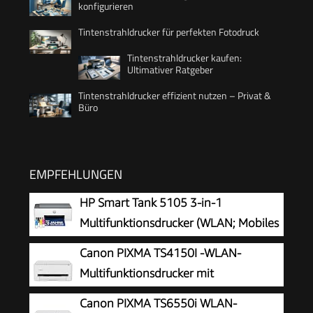
konfigurieren
Tintenstrahldrucker für perfekten Fotodruck
Tintenstrahldrucker kaufen:
Ultimativer Ratgeber
Tintenstrahldrucker effizient nutzen – Privat &
Büro
EMPFEHLUNGEN
HP Smart Tank 5105 3-in-1
Multifunktionsdrucker (WLAN; Mobiles
Drucken) – 3 Jahre Tinte inklusive, 3
Canon PIXMA TS4150I -WLAN-
Jahre Garantie, großer Tintentank, hohe
Multifunktionsdrucker mit
Reichweite, Drucken in hoher Qualität
Papierkassette und Frontbedienung &
Canon PIXMA TS6550i WLAN-