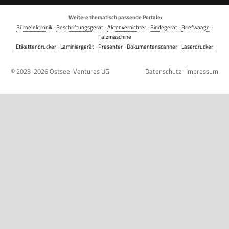
Weitere thematisch passende Portale:
Büroelektronik
·
Beschriftungsgerät
·
Aktenvernichter
·
Bindegerät
·
Briefwaage
·
Falzmaschine
Etikettendrucker
·
Laminiergerät
·
Presenter
·
Dokumentenscanner
·
Laserdrucker
© 2023-2026
Ostsee-Ventures UG
Datenschutz
·
Impressum