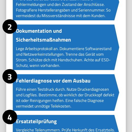
Fehlermeldungen und den Zustand der Anschlüsse.
Fotografiere Herstellerangaben und Seriennummer. So
vermeidest du Missverständnisse mit dem Kunden.
Dokumentation und
Sicherheitsmaßnahmen
Lege Arbeitsprotokoll an. Dokumentiere Softwarestand
und Netzwerkeinstellungen. Trenne das Gerät vom
Strom. Schütze dich mit Handschuhen. Achte auf ESD-
Schutz, wenn vorhanden.
Fehlerdiagnose vor dem Ausbau
Führe einen Testdruck durch. Nutze Druckerdiagnosen
und Logfiles. Bestimme, ob wirklich der Druckkopf defekt
ist oder Reinigungen helfen. Eine falsche Diagnose
vermeidet unnötige Teilekosten.
Ersatzteilprüfung
Vergleiche Teilenummern. Prüfe Herkunft des Ersatzteils.