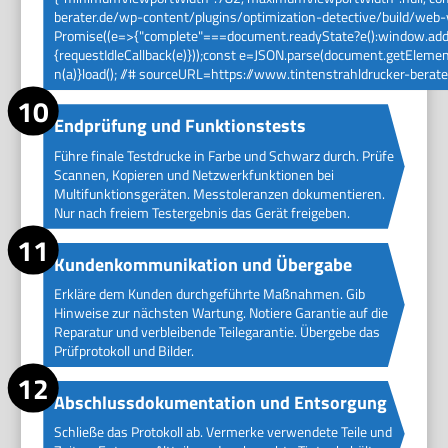
berater.de/wp-content/plugins/optimization-detective/build/web-vi
Promise((e=>{"complete"===document.readyState?e():window.addEve
{requestIdleCallback(e)}));const e=JSON.parse(document.getElement
n(a)}load(); //# sourceURL=https://www.tintenstrahldrucker-berat
Endprüfung und Funktionstests
Führe finale Testdrucke in Farbe und Schwarz durch. Prüfe
Scannen, Kopieren und Netzwerkfunktionen bei
Multifunktionsgeräten. Messtoleranzen dokumentieren.
Nur nach freiem Testergebnis das Gerät freigeben.
Kundenkommunikation und Übergabe
Erkläre dem Kunden durchgeführte Maßnahmen. Gib
Hinweise zur nächsten Wartung. Notiere Garantie auf die
Reparatur und verbleibende Teilegarantie. Übergebe das
Prüfprotokoll und Bilder.
Abschlussdokumentation und Entsorgung
Schließe das Protokoll ab. Vermerke verwendete Teile und