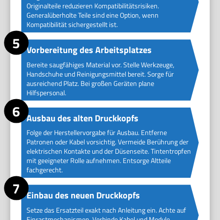
Originalteile reduzieren Kompatibilitätsrisiken.
Generalüberholte Teile sind eine Option, wenn
Kompatibilität sichergestellt ist.
Vorbereitung des Arbeitsplatzes
Bereite saugfähiges Material vor. Stelle Werkzeuge,
Handschuhe und Reinigungsmittel bereit. Sorge für
ausreichend Platz. Bei großen Geräten plane
Hilfspersonal.
Ausbau des alten Druckkopfs
Folge der Herstellervorgabe für Ausbau. Entferne
Patronen oder Kabel vorsichtig. Vermeide Berührung der
elektrischen Kontakte und der Düsenseite. Tintentropfen
mit geeigneter Rolle aufnehmen. Entsorge Altteile
fachgerecht.
Einbau des neuen Druckkopfs
Setze das Ersatzteil exakt nach Anleitung ein. Achte auf
Einrastmechanismen. Verbinde Kabel und Module