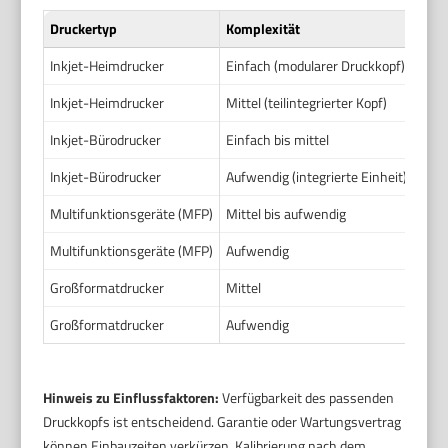
Druckertyp
Komplexität
Serv
Inkjet-Heimdrucker
Einfach (modularer Druckkopf)
Vor-
Inkjet-Heimdrucker
Mittel (teilintegrierter Kopf)
Werk
Inkjet-Bürodrucker
Einfach bis mittel
Vor-
Inkjet-Bürodrucker
Aufwendig (integrierte Einheit)
Werk
Multifunktionsgeräte (MFP)
Mittel bis aufwendig
Vor-
Multifunktionsgeräte (MFP)
Aufwendig
Werk
Großformatdrucker
Mittel
Vor-
Großformatdrucker
Aufwendig
Werk
Hinweis zu Einflussfaktoren:
Verfügbarkeit des passenden
Druckkopfs ist entscheidend. Garantie oder Wartungsvertrag
können Einbauzeiten verkürzen. Kalibrierung nach dem