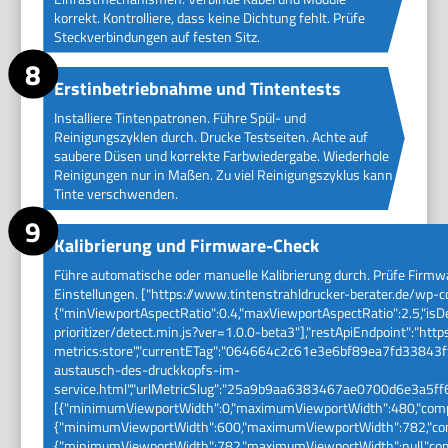
korrekt. Kontrolliere, dass keine Dichtung fehlt. Prüfe
Steckverbindungen auf festen Sitz.
Erstinbetriebnahme und Tintentests
Installiere Tintenpatronen. Führe Spül- und
Reinigungszyklen durch. Drucke Testseiten. Achte auf
saubere Düsen und korrekte Farbwiedergabe. Wiederhole
Reinigungen nur in Maßen. Zu viel Reinigungszyklus kann
Tinte verschwenden.
Kalibrierung und Firmware-Check
Führe automatische oder manuelle Kalibrierung durch. Prüfe Firm
Einstellungen. ["https://www.tintenstrahldrucker-berater.de/wp-c
{"minViewportAspectRatio":0.4,"maxViewportAspectRatio":2.5,"isD
prioritizer/detect.min.js?ver=1.0.0-beta3"],"restApiEndpoint":"ht
metrics:store","currentETag":"064664c2c61e3e6bf89ea7fd33843ffb"
austausch-des-druckkopfs-im-
service.html","urlMetricSlug":"25a9b9aa6383467ae0700d6e3a5ff
[{"minimumViewportWidth":0,"maximumViewportWidth":480,"compl
{"minimumViewportWidth":600,"maximumViewportWidth":782,"comp
{"minimumViewportWidth":782,"maximumViewportWidth":null,"comple