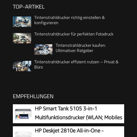
TOP-ARTIKEL
Tintenstrahldrucker richtig einstellen &
konfigurieren
Tintenstrahldrucker für perfekten Fotodruck
Tintenstrahldrucker kaufen:
Ultimativer Ratgeber
Tintenstrahldrucker effizient nutzen – Privat &
Büro
EMPFEHLUNGEN
HP Smart Tank 5105 3-in-1
Multifunktionsdrucker (WLAN; Mobiles
Drucken) – 3 Jahre Tinte inklusive, 3
HP Deskjet 2810e All-in-One -
Jahre Garantie, großer Tintentank, hohe