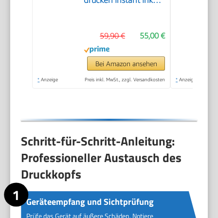
drucken Instant Ink
inklusive, Drucker,
Kopierer, Scanner,
59,90 €
55,00 €
WLAN, Automatischer
Vorlageneinzug,
Tinte: 308/308e
Bei Amazon ansehen
*
Anzeige
Preis inkl. MwSt., zzgl. Versandkosten
*
Anzeige
Schritt-für-Schritt-Anleitung:
Professioneller Austausch des
Druckkopfs
Geräteempfang und Sichtprüfung
Prüfe das Gerät auf äußere Schäden. Notiere