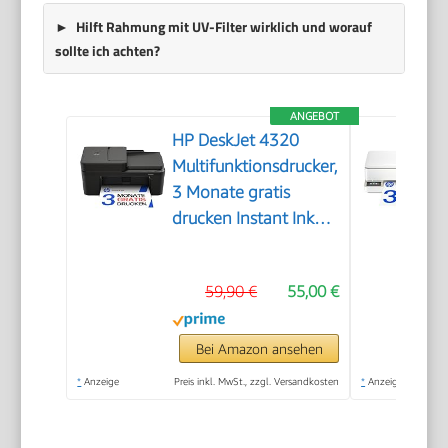
Hilft Rahmung mit UV-Filter wirklich und worauf
sollte ich achten?
ANGEBOT
HP DeskJet 4320
Multifunktionsdrucker,
3 Monate gratis
drucken Instant Ink
inklusive, Drucker,
Kopierer, Scanner,
59,90 €
55,00 €
WLAN, Automatischer
Vorlageneinzug,
Tinte: 308/308e
Bei Amazon ansehen
*
Anzeige
Preis inkl. MwSt., zzgl. Versandkosten
*
Anzeige