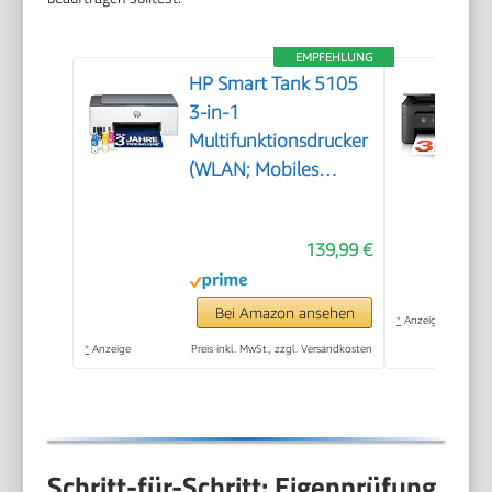
EMPFEHLUNG
HP Smart Tank 5105
3-in-1
Multifunktionsdrucker
(WLAN; Mobiles
Drucken) – 3 Jahre
Tinte inklusive, 3
139,99 €
Jahre Garantie,
großer Tintentank,
hohe Reichweite,
Bei Amazon ansehen
*
Anzeige
Drucken in hoher
*
Anzeige
Preis inkl. MwSt., zzgl. Versandkosten
Qualität
Schritt-für-Schritt: Eigenprüfung