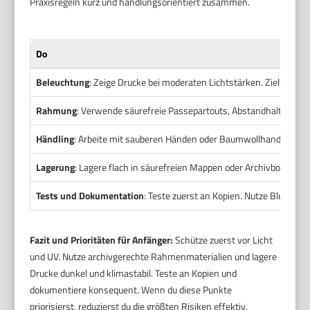
Praxisregeln kurz und handlungsorientiert zusammen.
Do
Beleuchtung
: Zeige Drucke bei moderaten Lichtstärken. Zielwert
Rahmung
: Verwende säurefreie Passepartouts, Abstandhalter und 
Händling
: Arbeite mit sauberen Händen oder Baumwollhandschuhen.
Lagerung
: Lagere flach in säurefreien Mappen oder Archivboxen. Ha
Tests und Dokumentation
: Teste zuerst an Kopien. Nutze Blue-Woo
Fazit und Prioritäten für Anfänger:
Schütze zuerst vor Licht
und UV. Nutze archivgerechte Rahmenmaterialien und lagere
Drucke dunkel und klimastabil. Teste an Kopien und
dokumentiere konsequent. Wenn du diese Punkte
priorisierst, reduzierst du die größten Risiken effektiv.