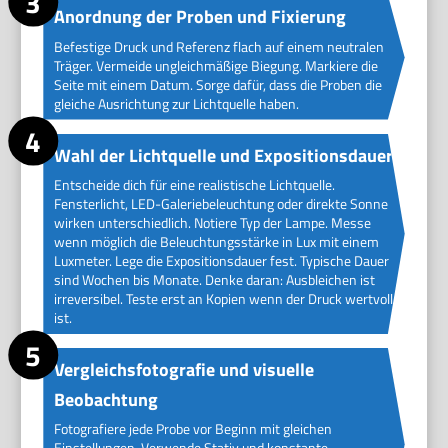
Anordnung der Proben und Fixierung
Befestige Druck und Referenz flach auf einem neutralen
Träger. Vermeide ungleichmäßige Biegung. Markiere die
Seite mit einem Datum. Sorge dafür, dass die Proben die
gleiche Ausrichtung zur Lichtquelle haben.
Wahl der Lichtquelle und Expositionsdauer
Entscheide dich für eine realistische Lichtquelle.
Fensterlicht, LED-Galeriebeleuchtung oder direkte Sonne
wirken unterschiedlich. Notiere Typ der Lampe. Messe
wenn möglich die Beleuchtungsstärke in Lux mit einem
Luxmeter. Lege die Expositionsdauer fest. Typische Dauer
sind Wochen bis Monate. Denke daran: Ausbleichen ist
irreversibel. Teste erst an Kopien wenn der Druck wertvoll
ist.
Vergleichsfotografie und visuelle
Beobachtung
Fotografiere jede Probe vor Beginn mit gleichen
Einstellungen. Verwende Stativ und konstante