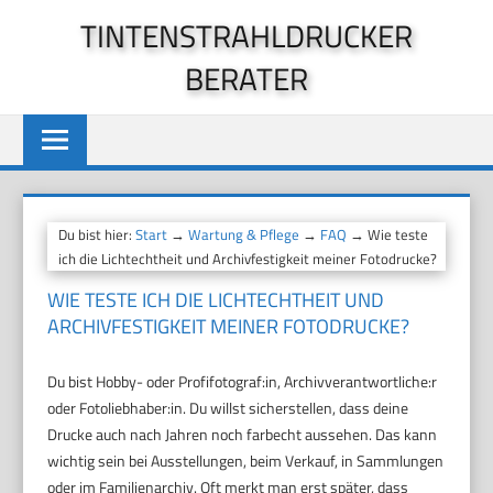
Zum
TINTENSTRAHLDRUCKER
Inhalt
BERATER
springen
Du bist hier:
Start
→
Wartung & Pflege
→
FAQ
→ Wie teste
ich die Lichtechtheit und Archivfestigkeit meiner Fotodrucke?
WIE TESTE ICH DIE LICHTECHTHEIT UND
ARCHIVFESTIGKEIT MEINER FOTODRUCKE?
Du bist Hobby- oder Profifotograf:in, Archivverantwortliche:r
oder Fotoliebhaber:in. Du willst sicherstellen, dass deine
Drucke auch nach Jahren noch farbecht aussehen. Das kann
wichtig sein bei Ausstellungen, beim Verkauf, in Sammlungen
oder im Familienarchiv. Oft merkt man erst später, dass