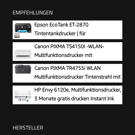
EMPFEHLUNGEN
Epson EcoTank ET-2870
Tintentankdrucker | für
vielbeschäftigte Haushalte | WLAN | A4
Canon PIXMA TS4150I -WLAN-
| Drucken, Kopieren, Scannen | 3.7 cm LCD-
Multifunktionsdrucker mit
Display | inkl. Tinte für bis zu 3 Jahre
Papierkassette und Frontbedienung &
Canon PIXMA TR4755i WLAN
Duplexdruck | Kabelloses Drucken vom
Multifunktionsdrucker Tintenstrahl mit
Smartphone leicht gemacht PIXMA Print Plan
Fax
HP Envy 6120e, Multifunktionsdrucker,
kompatibel
3 Monate gratis drucken Instant Ink
inklusive, Drucken, Kopieren, Scannen,
Mobiler Faxversand, Wi-Fi, Beidseitiger Druck
HERSTELLER