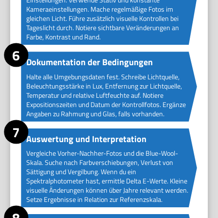
Kameraeinstellungen. Mache regelmäßige Fotos im
gleichen Licht. Führe zusätzlich visuelle Kontrollen bei
Tageslicht durch. Notiere sichtbare Veränderungen an
Farbe, Kontrast und Rand.
Dokumentation der Bedingungen
Halte alle Umgebungsdaten fest. Schreibe Lichtquelle,
Beleuchtungsstärke in Lux, Entfernung zur Lichtquelle,
Temperatur und relative Luftfeuchte auf. Notiere
Expositionszeiten und Datum der Kontrollfotos. Ergänze
Angaben zu Rahmung und Glas, falls vorhanden.
Auswertung und Interpretation
Vergleiche Vorher-Nachher-Fotos und die Blue-Wool-
Skala. Suche nach Farbverschiebungen, Verlust von
Sättigung und Vergilbung. Wenn du ein
Spektralphotometer hast, ermittle Delta E-Werte. Kleine
visuelle Änderungen können über Jahre relevant werden.
Setze Ergebnisse in Relation zur Referenzskala.