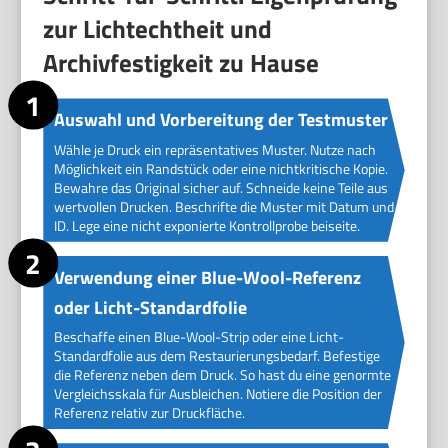
zur Lichtechtheit und
Archivfestigkeit zu Hause
Auswahl und Vorbereitung der Testmuster
Wähle je Druck ein repräsentatives Muster. Nutze nach
Möglichkeit ein Randstück oder eine nichtkritische Kopie.
Bewahre das Original sicher auf. Schneide keine Teile aus
wertvollen Drucken. Beschrifte die Muster mit Datum und
ID. Lege eine nicht exponierte Kontrollprobe beiseite.
Verwendung einer Blue-Wool-Referenz
oder Licht-Standardfolie
Beschaffe einen Blue-Wool-Strip oder eine Licht-
Standardfolie aus dem Restaurierungsbedarf. Befestige
die Referenz neben dem Druck. So hast du eine genormte
Vergleichsskala für Ausbleichen. Notiere die Position der
Referenz relativ zur Druckfläche.