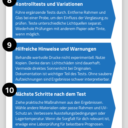
Kontrolltests und Variationen
Führe ergänzende Tests durch. Entferne Rahmen und
Glas bei einer Probe, um den Einfluss der Verglasung zu
prüfen. Teste unterschiedliche Lichtquellen separat.
Wiederhole Prüfungen mit anderem Papier oder Tinte,
wenn möglich.
Hilfreiche Hinweise und Warnungen
Behandle wertvolle Drucke nicht experimentell. Nutze
Kopien. Denke daran: Lichtschäden sind dauerhaft.
Vermeide direktes Sonnenlicht bei Originalen.
Dokumentation ist wichtiger Teil des Tests. Ohne saubere
Aufzeichnungen sind Ergebnisse schwer interpretierbar.
Nächste Schritte nach dem Test
Ziehe praktische Maßnahmen aus den Ergebnissen.
Wähle andere Materialien oder passe Rahmen und UV-
Schutz an. Verbessere Ausstellungsbedingungen oder
Lagertemperatur. Wenn die Sorgfalt für dich relevant ist,
erwäge eine Laborprüfung für belastbare Prognosen.