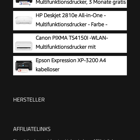
Multifunktionsdrucker, 3 Monate gratis
drucken Instant Ink inklusive, Drucker,
HP Deskjet 2810e All-in-One -
Kopierer, Scanner, WLAN, Automatischer
Multifunktionsdrucker - Farbe -
Vorlageneinzug, Tinte: 308/308e
Tintenstrahl - 216 x 297 mm (Original)
Canon PIXMA TS4150I -WLAN-
- A4/Legal (Medien) - bis zu 7.5 Seiten/Min.
Multifunktionsdrucker mit
(Drucken) - 60 Blatt - USB 2.0, Bluetooth, Wi-
Papierkassette und Frontbedienung &
Epson Expression XP-3200 A4
Fi(n)
Duplexdruck | Kabelloses Drucken vom
kabelloser
Smartphone leicht gemacht PIXMA Print Plan
Multifunktionstintenstrahldrucker
kompatibel
HERSTELLER
AFFILIATELINKS