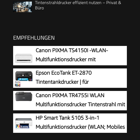
Tintenstrahldrucker effizient nutzen – Privat &
Büro
EMPFEHLUNGEN
Canon PIXMA TS4150I -WLAN-
Multifunktionsdrucker mit
Papierkassette und Frontbedienung &
Epson EcoTank ET-2870
Duplexdruck | Kabelloses Drucken vom
Tintentankdrucker | für
Smartphone leicht gemacht PIXMA Print Plan
vielbeschäftigte Haushalte | WLAN | A4
Canon PIXMA TR4755i WLAN
kompatibel
| Drucken, Kopieren, Scannen | 3.7 cm LCD-
Multifunktionsdrucker Tintenstrahl mit
Display | inkl. Tinte für bis zu 3 Jahre
Fax
HP Smart Tank 5105 3-in-1
Multifunktionsdrucker (WLAN; Mobiles
Drucken) – 3 Jahre Tinte inklusive, 3