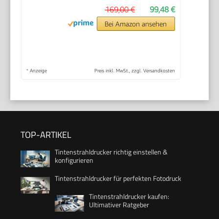
169,00 €
99,48 €
Bei Amazon ansehen
*
Anzeige
Preis inkl. MwSt., zzgl. Versandkosten
TOP-ARTIKEL
Tintenstrahldrucker richtig einstellen &
konfigurieren
Tintenstrahldrucker für perfekten Fotodruck
Tintenstrahldrucker kaufen:
Ultimativer Ratgeber