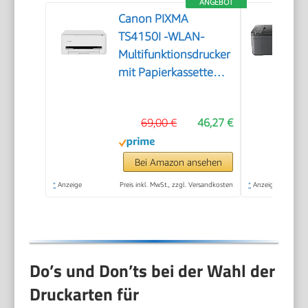
ANGEBOT
Canon PIXMA
TS4150I -WLAN-
Multifunktionsdrucker
mit Papierkassette
und Frontbedienung
& Duplexdruck |
69,00 €
46,27 €
Kabelloses Drucken
vom Smartphone
leicht gemacht PIXMA
Bei Amazon ansehen
Print Plan kompatibel
*
Anzeige
Preis inkl. MwSt., zzgl. Versandkosten
*
Anzeige
Do’s und Don’ts bei der Wahl der
Druckarten für