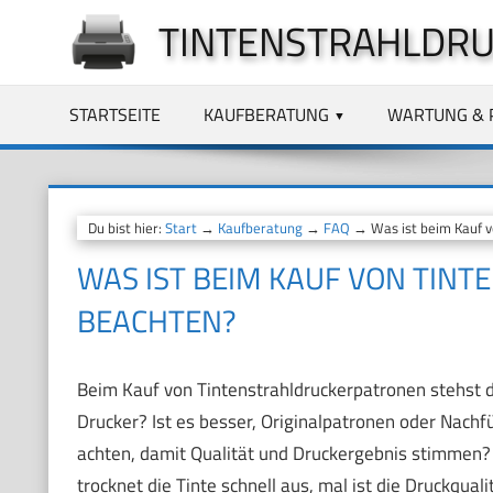
Zum
TINTENSTRAHLDRU
Inhalt
springen
STARTSEITE
KAUFBERATUNG
WARTUNG & 
Du bist hier:
Start
→
Kaufberatung
→
FAQ
→ Was ist beim Kauf v
WAS IST BEIM KAUF VON TIN
BEACHTEN?
Beim Kauf von Tintenstrahldruckerpatronen stehst 
Drucker? Ist es besser, Originalpatronen oder Nachf
achten, damit Qualität und Druckergebnis stimmen?
trocknet die Tinte schnell aus, mal ist die Druckquali