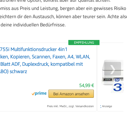
iss aus Preis und Leistung, bergen aber ein gewisses Risiko
eichtern dir den Austausch, können aber teurer sein. Achte als
deine individuellen Bedürfnisse.
EMPFEHLUNG
55i Multifunktionsdrucker 4in1
ucken, Kopieren, Scannen, Faxen, A4, WLAN,
 Blatt ADF, Duplexdruck, kompatibel mit
❯
ABO) schwarz
54,99 €
Bei Amazon ansehen
Preis inkl. MwSt., zzgl. Versandkosten
*
Anzeige