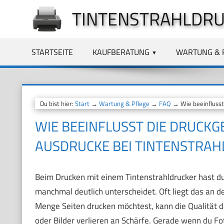
Zum
TINTENSTRAHLDRU
Inhalt
springen
STARTSEITE
KAUFBERATUNG
WARTUNG & 
Du bist hier:
Start
→
Wartung & Pflege
→
FAQ
→ Wie beeinflusst 
WIE BEEINFLUSST DIE DRUCKG
AUSDRUCKE BEI TINTENSTRA
Beim Drucken mit einem Tintenstrahldrucker hast du 
manchmal deutlich unterscheidet. Oft liegt das an d
Menge Seiten drucken möchtest, kann die Qualität d
oder Bilder verlieren an Schärfe. Gerade wenn du Fot