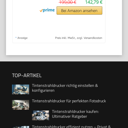
199,00 €
142,79 €
Bei Amazon ansehen
*
Anzeige
Preis inkl. MwSt., zzgl. Versandkosten
TOP-ARTIKEL
Tintenstrahldrucker richtig einstellen &
konfigurieren
Tintenstrahldrucker für perfekten Fotodruck
Tintenstrahldrucker kaufen:
Ultimativer Ratgeber
Tintenstrahldrucker effizient nutzen – Privat &