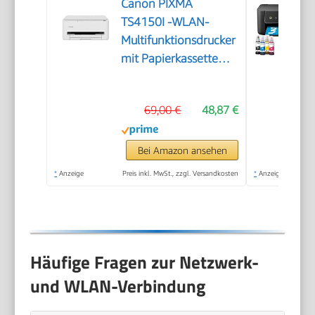
Canon PIXMA
TS4150I -WLAN-
Multifunktionsdrucker
mit Papierkassette
und Frontbedienung
& Duplexdruck |
69,00 €
48,87 €
Kabelloses Drucken
vom Smartphone
leicht gemacht PIXMA
Bei Amazon ansehen
Print Plan kompatibel
*
Anzeige
Preis inkl. MwSt., zzgl. Versandkosten
*
Anzeige
Häufige Fragen zur Netzwerk-
und WLAN-Verbindung