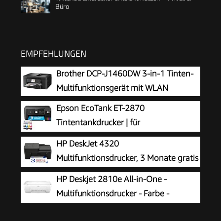
Büro
EMPFEHLUNGEN
Brother DCP-J1460DW 3-in-1 Tinten-
Multifunktionsgerät mit WLAN
Epson EcoTank ET-2870
Tintentankdrucker | für
vielbeschäftigte Haushalte | WLAN | A4
HP DeskJet 4320
| Drucken, Kopieren, Scannen | 3.7 cm LCD-
Multifunktionsdrucker, 3 Monate gratis
Display | inkl. Tinte für bis zu 3 Jahre
drucken Instant Ink inklusive, Drucker,
HP Deskjet 2810e All-in-One -
Kopierer, Scanner, WLAN, Automatischer
Multifunktionsdrucker - Farbe -
Vorlageneinzug, Tinte: 308/308e
Tintenstrahl - 216 x 297 mm (Original)