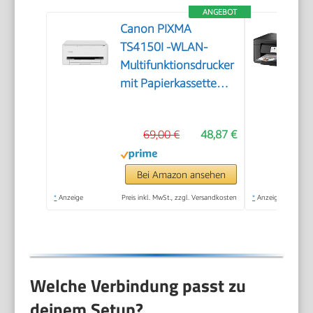
ANGEBOT
Canon PIXMA
TS4150I -WLAN-
Multifunktionsdrucker
mit Papierkassette
und Frontbedienung
& Duplexdruck |
69,00 €
48,87 €
Kabelloses Drucken
vom Smartphone
leicht gemacht PIXMA
Bei Amazon ansehen
Print Plan kompatibel
*
Anzeige
Preis inkl. MwSt., zzgl. Versandkosten
*
Anzeige
Welche Verbindung passt zu
deinem Setup?