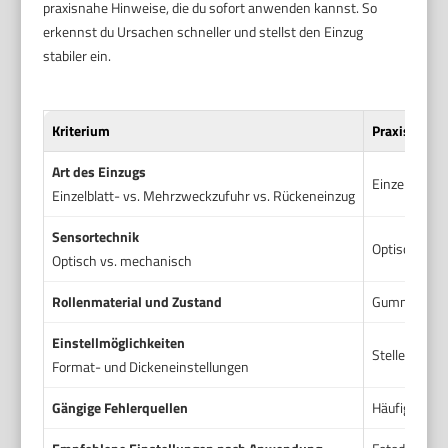
praxisnahe Hinweise, die du sofort anwenden kannst. So
erkennst du Ursachen schneller und stellst den Einzug
stabiler ein.
Kriterium
Praxishinwe
Art des Einzugs
Einzelblattz
Einzelblatt- vs. Mehrzweckzufuhr vs. Rückeneinzug
Sensortechnik
Optische Sen
Optisch vs. mechanisch
Rollenmaterial und Zustand
Gummierte Ro
Einstellmöglichkeiten
Stelle im Dr
Format- und Dickeneinstellungen
Gängige Fehlerquellen
Häufige Ursa