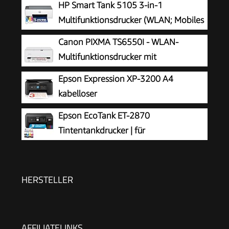
HP Smart Tank 5105 3-in-1
Multifunktionsdrucker (WLAN; Mobiles
Drucken) – 3 Jahre Tinte inklusive, 3
Canon PIXMA TS6550I - WLAN-
Jahre Garantie, großer Tintentank, hohe
Multifunktionsdrucker mit
Reichweite, Drucken in hoher Qualität
Papierkassette und Frontbedienung |
Epson Expression XP-3200 A4
Kabelloses Drucken vom Smartphone leicht
kabelloser
gemacht PIXMA Print Plan kompatibel
Multifunktionstintenstrahldrucker
Epson EcoTank ET-2870
Tintentankdrucker | für
vielbeschäftigte Haushalte | WLAN | A4
| Drucken, Kopieren, Scannen | 3.7 cm LCD-
Display | inkl. Tinte für bis zu 3 Jahre
HERSTELLER
AFFILIATELINKS