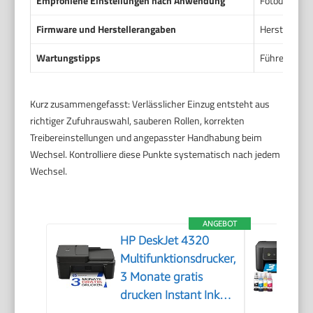
Empfohlene Einstellungen nach Anwendung
Fotodruck: Ei
Firmware und Herstellerangaben
Herstellerup
Wartungstipps
Führe regelm
Kurz zusammengefasst: Verlässlicher Einzug entsteht aus
richtiger Zufuhrauswahl, sauberen Rollen, korrekten
Treibereinstellungen und angepasster Handhabung beim
Wechsel. Kontrolliere diese Punkte systematisch nach jedem
Wechsel.
ANGEBOT
HP DeskJet 4320
Multifunktionsdrucker,
3 Monate gratis
drucken Instant Ink
inklusive, Drucker,