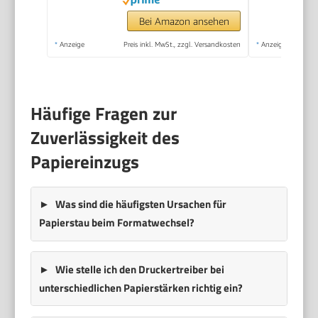
20 Blatt ADF,
Duplexdruck,
Bei Amazon ansehen
kompatibel mit Pixma
*
Anzeige
Preis inkl. MwSt., zzgl. Versandkosten
*
Anzeige
Print Plan ABO)
schwarz
Häufige Fragen zur
Zuverlässigkeit des
Papiereinzugs
Was sind die häufigsten Ursachen für
Papierstau beim Formatwechsel?
Wie stelle ich den Druckertreiber bei
unterschiedlichen Papierstärken richtig ein?