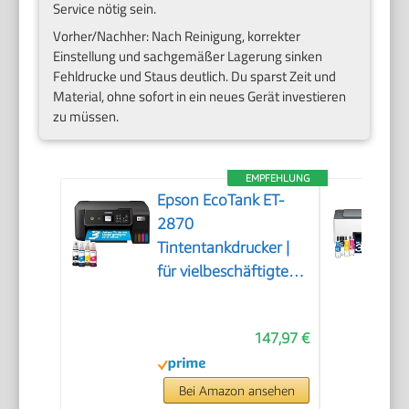
Service nötig sein.
Vorher/Nachher: Nach Reinigung, korrekter
Einstellung und sachgemäßer Lagerung sinken
Fehldrucke und Staus deutlich. Du sparst Zeit und
Material, ohne sofort in ein neues Gerät investieren
zu müssen.
EMPFEHLUNG
Epson EcoTank ET-
2870
Tintentankdrucker |
für vielbeschäftigte
Haushalte | WLAN |
A4 | Drucken,
147,97 €
Kopieren, Scannen |
3.7 cm LCD-Display |
inkl. Tinte für bis zu 3
Bei Amazon ansehen