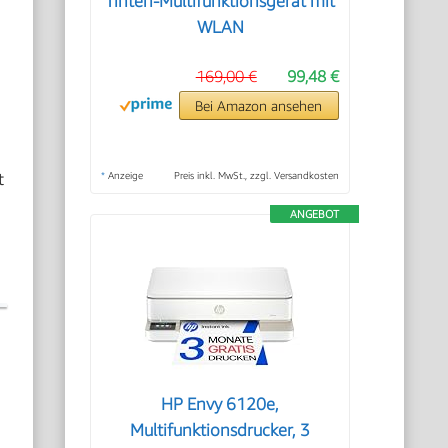
Tinten-Multifunktionsgerät mit
WLAN
169,00 €
99,48 €
Bei Amazon ansehen
u
t
*
Anzeige
Preis inkl. MwSt., zzgl. Versandkosten
ANGEBOT
HP Envy 6120e,
Multifunktionsdrucker, 3