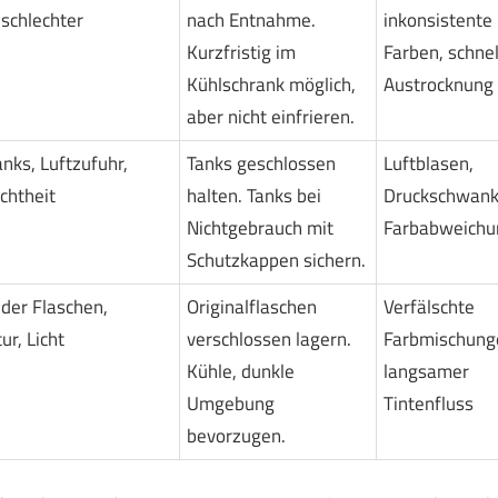
schlechter
nach Entnahme.
inkonsistente
Kurzfristig im
Farben, schnel
Kühlschrank möglich,
Austrocknung
aber nicht einfrieren.
nks, Luftzufuhr,
Tanks geschlossen
Luftblasen,
chtheit
halten. Tanks bei
Druckschwank
Nichtgebrauch mit
Farbabweichu
Schutzkappen sichern.
der Flaschen,
Originalflaschen
Verfälschte
r, Licht
verschlossen lagern.
Farbmischung
Kühle, dunkle
langsamer
Umgebung
Tintenfluss
bevorzugen.