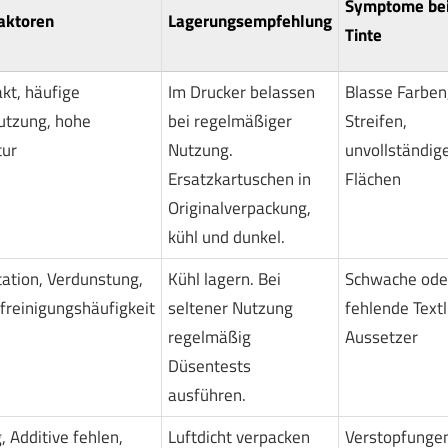
Symptome bei
faktoren
Lagerungsempfehlung
Tinte
kt, häufige
Im Drucker belassen
Blasse Farben
utzung, hohe
bei regelmäßiger
Streifen,
ur
Nutzung.
unvollständig
Ersatzkartuschen in
Flächen
Originalverpackung,
kühl und dunkel.
ation, Verdunstung,
Kühl lagern. Bei
Schwache ode
freinigungshäufigkeit
seltener Nutzung
fehlende Textl
regelmäßig
Aussetzer
Düsentests
ausführen.
 Additive fehlen,
Luftdicht verpacken
Verstopfungen