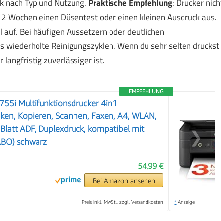
rk nach Typ und Nutzung.
Praktische Empfehlung
: Drucker nich
is 2 Wochen einen Düsentest oder einen kleinen Ausdruck aus.
auf. Bei häufigen Aussetzern oder deutlichen
ls wiederholte Reinigungszyklen. Wenn du sehr selten druckst
 langfristig zuverlässiger ist.
EMPFEHLUNG
55i Multifunktionsdrucker 4in1
ucken, Kopieren, Scannen, Faxen, A4, WLAN,
 Blatt ADF, Duplexdruck, kompatibel mit
❯
ABO) schwarz
54,99 €
Bei Amazon ansehen
Preis inkl. MwSt., zzgl. Versandkosten
*
Anzeige