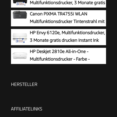
Multifunktionsdrucker, 3 Monate gratis
drucken Instant Ink inklusive, Drucker,
Canon PIXMA TR4755i WLAN
Kopierer, Scanner, WLAN, Automatischer
Multifunktionsdrucker Tintenstrahl mit
Vorlageneinzug, Tinte: 308/308e
Fax
HP Envy 6120e, Multifunktionsdrucker,
3 Monate gratis drucken Instant Ink
inklusive, Drucken, Kopieren, Scannen,
HP Deskjet 2810e All-in-One -
Mobiler Faxversand, Wi-Fi, Beidseitiger Druck
Multifunktionsdrucker - Farbe -
Tintenstrahl - 216 x 297 mm (Original)
- A4/Legal (Medien) - bis zu 7.5 Seiten/Min.
(Drucken) - 60 Blatt - USB 2.0, Bluetooth, Wi-
HERSTELLER
Fi(n)
AFFILIATELINKS