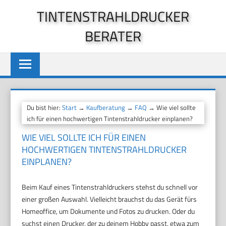
Zum
TINTENSTRAHLDRUCKER
Inhalt
BERATER
springen
Du bist hier:
Start
→
Kaufberatung
→
FAQ
→ Wie viel sollte
ich für einen hochwertigen Tintenstrahldrucker einplanen?
WIE VIEL SOLLTE ICH FÜR EINEN
HOCHWERTIGEN TINTENSTRAHLDRUCKER
EINPLANEN?
Beim Kauf eines Tintenstrahldruckers stehst du schnell vor
einer großen Auswahl. Vielleicht brauchst du das Gerät fürs
Homeoffice, um Dokumente und Fotos zu drucken. Oder du
suchst einen Drucker, der zu deinem Hobby passt, etwa zum