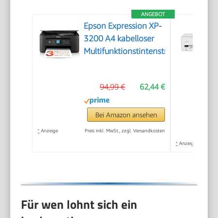
ANGEBOT
Epson Expression XP-
3200 A4 kabelloser
Multifunktionstintenstrahldrucker
94,99 €
62,44 €
Bei Amazon ansehen
*
Anzeige
Preis inkl. MwSt., zzgl. Versandkosten
*
Anzeige
Für wen lohnt sich ein