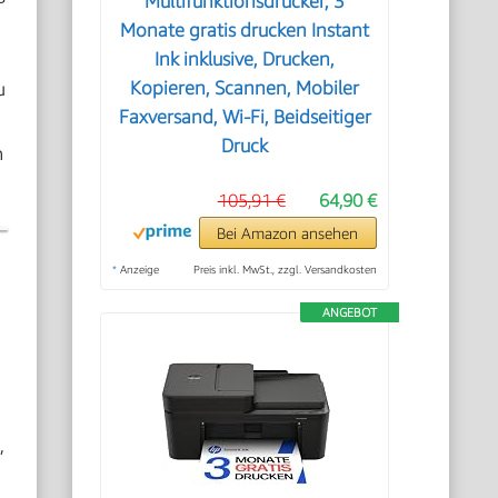
Multifunktionsdrucker, 3
Monate gratis drucken Instant
Ink inklusive, Drucken,
u
Kopieren, Scannen, Mobiler
Faxversand, Wi-Fi, Beidseitiger
Druck
n
105,91 €
64,90 €
Bei Amazon ansehen
*
Anzeige
Preis inkl. MwSt., zzgl. Versandkosten
ANGEBOT
,