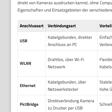
direkt von Kameras ausdrucken kannst, ohne Compute
Eigenschaften und Einsatzgebieten der verschieden
Anschlussart
Verbindungsart
Vortei
Kabelgebunden, direkter
Einfach
USB
Anschluss an PC
Verbin
Drahtlos, über Wi-Fi
Flexibl
WLAN
Netzwerk
Kabels
Kabelgebunden, über
Stabil
Ethernet
Netzwerkstecker
hohe Ü
Direktverbindung Kamera
PictBridge
Schnel
zu Drucker per USB