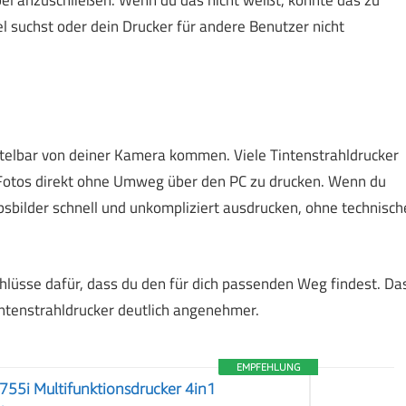
bel anzuschließen. Wenn du das nicht weißt, könnte das zu
l suchst oder dein Drucker für andere Benutzer nicht
n
ittelbar von deiner Kamera kommen. Viele Tintenstrahldrucker
, Fotos direkt ohne Umweg über den PC zu drucken. Wenn du
bsbilder schnell und unkompliziert ausdrucken, ohne technisch
chlüsse dafür, dass du den für dich passenden Weg findest. Da
tenstrahldrucker deutlich angenehmer.
EMPFEHLUNG
55i Multifunktionsdrucker 4in1