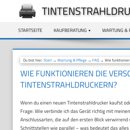
Zum
TINTENSTRAHLDRU
Inhalt
springen
STARTSEITE
KAUFBERATUNG
WARTUNG & 
Du bist hier:
Start
→
Wartung & Pflege
→
FAQ
→ Wie funktionier
WIE FUNKTIONIEREN DIE VERS
TINTENSTRAHLDRUCKERN?
Wenn du einen neuen Tintenstrahldrucker kaufst ode
Frage: Wie verbinde ich das Gerät richtig mit mein
Anschlussarten, die auf den ersten Blick verwirrend
Schnittstellen wie parallel – was bedeutet das all