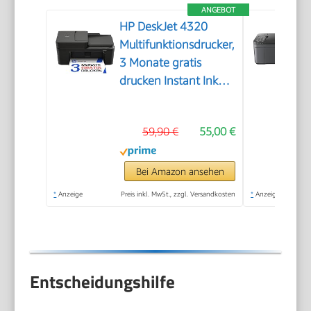
ANGEBOT
HP DeskJet 4320
Multifunktionsdrucker,
3 Monate gratis
drucken Instant Ink
inklusive, Drucker,
Kopierer, Scanner,
59,90 €
55,00 €
WLAN, Automatischer
Vorlageneinzug,
Tinte: 308/308e
Bei Amazon ansehen
*
Anzeige
Preis inkl. MwSt., zzgl. Versandkosten
*
Anzeige
Entscheidungshilfe