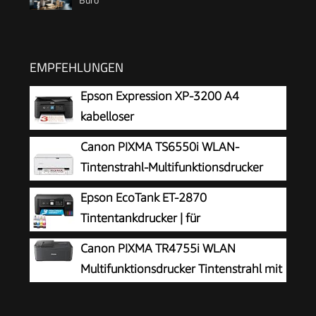
EMPFEHLUNGEN
Epson Expression XP-3200 A4
kabelloser
Multifunktionstintenstrahldrucker
Canon PIXMA TS6550i WLAN-
Tintenstrahl-Multifunktionsdrucker
Epson EcoTank ET-2870
Tintentankdrucker | für
vielbeschäftigte Haushalte | WLAN | A4
Canon PIXMA TR4755i WLAN
| Drucken, Kopieren, Scannen | 3.7 cm LCD-
Multifunktionsdrucker Tintenstrahl mit
Display | inkl. Tinte für bis zu 3 Jahre
Fax