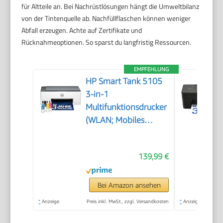
für Altteile an. Bei Nachrüstlösungen hängt die Umweltbilanz
von der Tintenquelle ab. Nachfüllflaschen können weniger
Abfall erzeugen. Achte auf Zertifikate und
Rücknahmeoptionen. So sparst du langfristig Ressourcen.
EMPFEHLUNG
HP Smart Tank 5105
3-in-1
Multifunktionsdrucker
(WLAN; Mobiles
Drucken) – 3 Jahre
Tinte inklusive, 3
139,99 €
Jahre Garantie,
großer Tintentank,
hohe Reichweite,
Bei Amazon ansehen
Drucken in hoher
*
Anzeige
Preis inkl. MwSt., zzgl. Versandkosten
*
Anzeige
Qualität