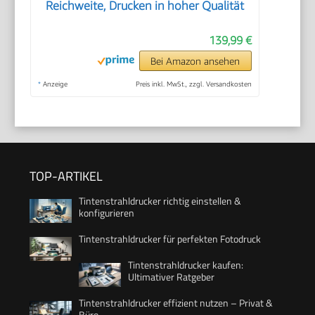
Reichweite, Drucken in hoher Qualität
139,99 €
Bei Amazon ansehen
*
Anzeige
Preis inkl. MwSt., zzgl. Versandkosten
TOP-ARTIKEL
Tintenstrahldrucker richtig einstellen &
konfigurieren
Tintenstrahldrucker für perfekten Fotodruck
Tintenstrahldrucker kaufen:
Ultimativer Ratgeber
Tintenstrahldrucker effizient nutzen – Privat &
Büro