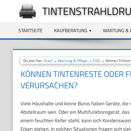
Zum
TINTENSTRAHLDRU
Inhalt
springen
STARTSEITE
KAUFBERATUNG
WARTUNG & 
Du bist hier:
Start
→
Wartung & Pflege
→
FAQ
→ Können Tintenre
KÖNNEN TINTENRESTE ODER F
VERURSACHEN?
Viele Haushalte und kleine Büros haben Geräte, die
Abstellraum sein. Oder ein Multifunktionsgerät, da
einem feuchten Keller steht, kann sich Kondenswasser
Ecken stehen. In solchen Situationen fragen sich vie