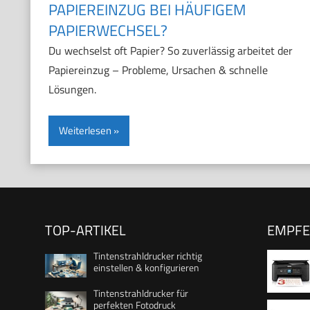
PAPIEREINZUG BEI HÄUFIGEM
PAPIERWECHSEL?
Du wechselst oft Papier? So zuverlässig arbeitet der
Papiereinzug – Probleme, Ursachen & schnelle
Lösungen.
Weiterlesen
TOP-ARTIKEL
EMPF
Tintenstrahldrucker richtig
einstellen & konfigurieren
Tintenstrahldrucker für
perfekten Fotodruck