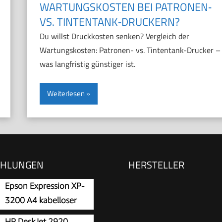
WARTUNGSKOSTEN BEI PATRONEN‑
VS. TINTENTANK‑DRUCKERN?
Du willst Druckkosten senken? Vergleich der
Wartungskosten: Patronen- vs. Tintentank-Drucker –
was langfristig günstiger ist.
Weiterlesen
EHLUNGEN
HERSTELLER
Epson Expression XP-
3200 A4 kabelloser
Multifunktionstintenstr
HP DeskJet 2920