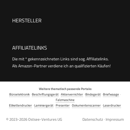
Multifunktionstintenstrahldrucker
HERSTELLER
AFFILIATELINKS
Die mit * gekennzeichneten Links sind sog. Affiliatelinks.
Als Amazon-Partner verdiene ich an qualifizierten Käufen!
Weitere thematisch passende Portale:
Büroelektronik
·
Beschriftungsgerät
·
Aktenvernichter
·
Bindegerät
·
Briefwaage
·
Falzmaschine
Etikettendrucker
·
Laminiergerät
·
Presenter
·
Dokumentenscanner
·
Laserdrucker
© 2023-2026
Ostsee-Ventures UG
Datenschutz
·
Impressum