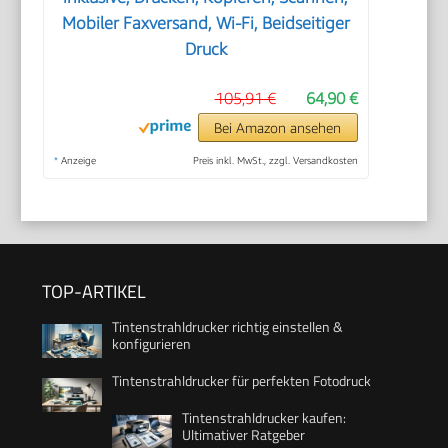
Mobiler Faxversand, Wi-Fi, Beidseitiger
Druck
105,91 €
64,90 €
Bei Amazon ansehen
*
Anzeige
Preis inkl. MwSt., zzgl. Versandkosten
TOP-ARTIKEL
Tintenstrahldrucker richtig einstellen &
konfigurieren
Tintenstrahldrucker für perfekten Fotodruck
Tintenstrahldrucker kaufen:
Ultimativer Ratgeber