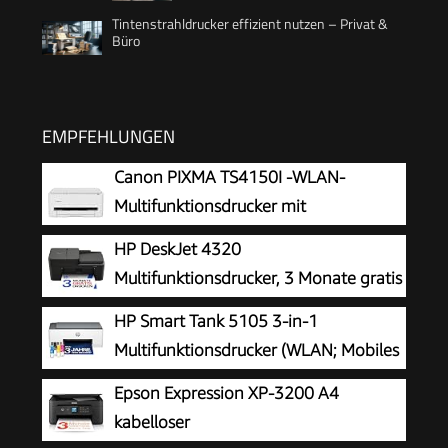
Tintenstrahldrucker effizient nutzen – Privat &
Büro
EMPFEHLUNGEN
Canon PIXMA TS4150I -WLAN-
Multifunktionsdrucker mit
Papierkassette und Frontbedienung &
HP DeskJet 4320
Duplexdruck | Kabelloses Drucken vom
Multifunktionsdrucker, 3 Monate gratis
Smartphone leicht gemacht PIXMA Print Plan
drucken Instant Ink inklusive, Drucker,
HP Smart Tank 5105 3-in-1
kompatibel
Kopierer, Scanner, WLAN, Automatischer
Multifunktionsdrucker (WLAN; Mobiles
Vorlageneinzug, Tinte: 308/308e
Drucken) – 3 Jahre Tinte inklusive, 3
Epson Expression XP-3200 A4
Jahre Garantie, großer Tintentank, hohe
kabelloser
Reichweite, Drucken in hoher Qualität