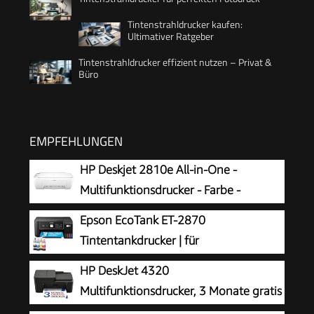
Tintenstrahldrucker kaufen:
Ultimativer Ratgeber
Tintenstrahldrucker effizient nutzen – Privat &
Büro
EMPFEHLUNGEN
HP Deskjet 2810e All-in-One -
Multifunktionsdrucker - Farbe -
Tintenstrahl - 216 x 297 mm (Original)
Epson EcoTank ET-2870
- A4/Legal (Medien) - bis zu 7.5 Seiten/Min.
Tintentankdrucker | für
(Drucken) - 60 Blatt - USB 2.0, Bluetooth, Wi-
vielbeschäftigte Haushalte | WLAN | A4
HP DeskJet 4320
Fi(n)
| Drucken, Kopieren, Scannen | 3.7 cm LCD-
Multifunktionsdrucker, 3 Monate gratis
Display | inkl. Tinte für bis zu 3 Jahre
drucken Instant Ink inklusive, Drucker,