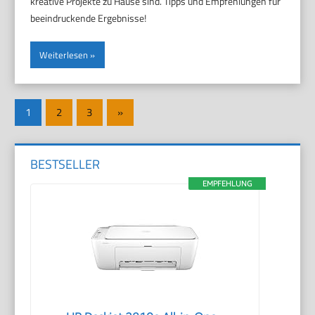
kreative Projekte zu Hause sind. Tipps und Empfehlungen für
beeindruckende Ergebnisse!
Weiterlesen
Seitennummerierung
Nächste
1
2
3
»
der
Beiträge
Beiträge
BESTSELLER
EMPFEHLUNG