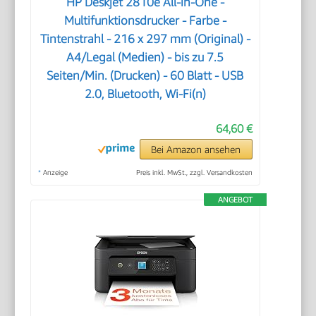
HP Deskjet 2810e All-in-One -
Multifunktionsdrucker - Farbe -
Tintenstrahl - 216 x 297 mm (Original) -
A4/Legal (Medien) - bis zu 7.5
Seiten/Min. (Drucken) - 60 Blatt - USB
2.0, Bluetooth, Wi-Fi(n)
64,60 €
Bei Amazon ansehen
*
Anzeige
Preis inkl. MwSt., zzgl. Versandkosten
ANGEBOT