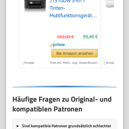
J1310DW 3-in-1
Tinten-
Multifunktionsgerät
mit WLAN
169,00 €
99,48 €
Bei Amazon ansehen
*
Anzeige
Preis inkl. MwSt., zzgl. Versandkosten
*
Anzeige
Häufige Fragen zu Original- und
kompatiblen Patronen
Sind kompatible Patronen grundsätzlich schlechter