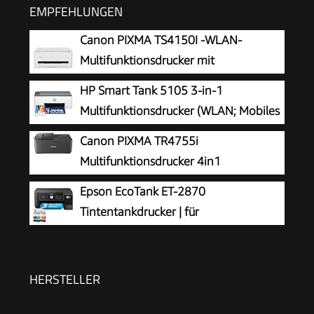
EMPFEHLUNGEN
Canon PIXMA TS4150I -WLAN-
Multifunktionsdrucker mit
Papierkassette und Frontbedienung &
HP Smart Tank 5105 3-in-1
Duplexdruck | Kabelloses Drucken vom
Multifunktionsdrucker (WLAN; Mobiles
Smartphone leicht gemacht PIXMA Print Plan
Drucken) – 3 Jahre Tinte inklusive, 3
Canon PIXMA TR4755i
kompatibel
Jahre Garantie, großer Tintentank, hohe
Multifunktionsdrucker 4in1
Reichweite, Drucken in hoher Qualität
(Tintenstrahl, Drucken, Kopieren, Scannen,
Epson EcoTank ET-2870
Faxen, A4, WLAN, Apple AirPrint, 20 Blatt ADF,
Tintentankdrucker | für
Duplexdruck, kompatibel mit Pixma Print Plan
vielbeschäftigte Haushalte | WLAN | A4
ABO) schwarz
| Drucken, Kopieren, Scannen | 3.7 cm LCD-
Display | inkl. Tinte für bis zu 3 Jahre
HERSTELLER