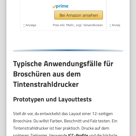
vom Smartphone
leicht gemacht PIXMA
Bei Amazon ansehen
Print Plan kompatibel
*
Anzeige
Preis inkl. MwSt., zzgl. Versandkosten
*
Anzeige
Typische Anwendungsfälle für
Broschüren aus dem
Tintenstrahldrucker
Prototypen und Layouttests
Stell dir vor, du entwickelst das Layout einer 12-seitigen
Broschüre. Du willst Farben, Beschnitt und Falz testen. Ein
Tintenstrahldrucker ist hier praktisch. Drucke auf dem
späteren Zielpapier. Verwende
ICC-Profile
und die höchste