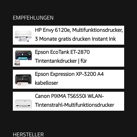
EMPFEHLUNGEN
HP Envy 6120e, Multifunktionsdrucker,
3 Monate gratis drucken Instant Ink
inklusive, Drucken, Kopieren, Scannen,
Epson EcoTank ET-2870
Mobiler Faxversand, Wi-Fi, Beidseitiger Druck
Tintentankdrucker | für
vielbeschäftigte Haushalte | WLAN | A4
Epson Expression XP-3200 A4
| Drucken, Kopieren, Scannen | 3.7 cm LCD-
kabelloser
Display | inkl. Tinte für bis zu 3 Jahre
Multifunktionstintenstrahldrucker
Canon PIXMA TS6550i WLAN-
Tintenstrahl-Multifunktionsdrucker
HERSTELLER