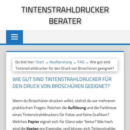
Zum
TINTENSTRAHLDRUCKER
Inhalt
BERATER
springen
Du bist hier:
Start
→
Kaufberatung
→
FAQ
→ Wie gut sind
Tintenstrahldrucker für den Druck von Broschüren geeignet?
WIE GUT SIND TINTENSTRAHLDRUCKER FÜR
DEN DRUCK VON BROSCHÜREN GEEIGNET?
Wenn du Broschüren drucken willst, stehst du vor mehreren
praktischen Fragen. Reichen die
Auflösung
und die Farbtreue
eines Tintenstrahldruckers für Fotos und feine Grafiken?
Welches
Papier
eignet sich für Glanz oder Textur? Wie hoch
sind die
Kosten
pro Exemplar, und lohnen sich Tintenstrahler