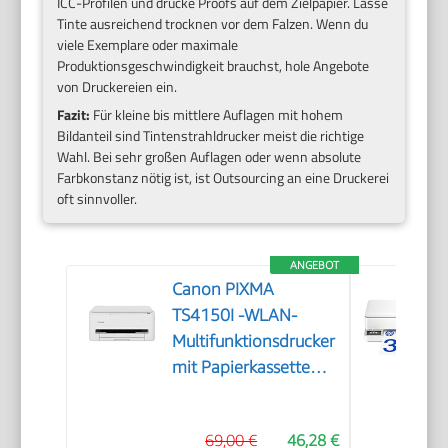
ICC-Profilen und drucke Proofs auf dem Zielpapier. Lasse
Tinte ausreichend trocknen vor dem Falzen. Wenn du
viele Exemplare oder maximale
Produktionsgeschwindigkeit brauchst, hole Angebote
von Druckereien ein.
Fazit:
Für kleine bis mittlere Auflagen mit hohem
Bildanteil sind Tintenstrahldrucker meist die richtige
Wahl. Bei sehr großen Auflagen oder wenn absolute
Farbkonstanz nötig ist, ist Outsourcing an eine Druckerei
oft sinnvoller.
ANGEBOT
Canon PIXMA
TS4150I -WLAN-
Multifunktionsdrucker
mit Papierkassette
und Frontbedienung
& Duplexdruck |
69,00 €
46,28 €
Kabelloses Drucken