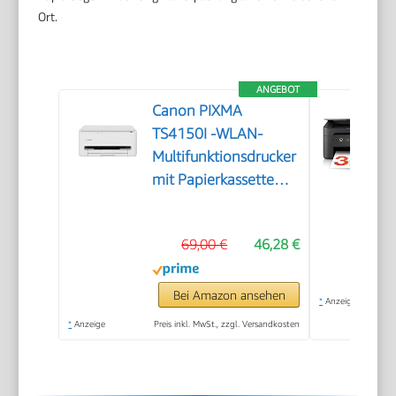
Ort.
ANGEBOT
Canon PIXMA
TS4150I -WLAN-
Multifunktionsdrucker
mit Papierkassette
und Frontbedienung
& Duplexdruck |
69,00 €
46,28 €
Kabelloses Drucken
vom Smartphone
leicht gemacht PIXMA
Bei Amazon ansehen
*
Anzeige
Print Plan kompatibel
*
Anzeige
Preis inkl. MwSt., zzgl. Versandkosten