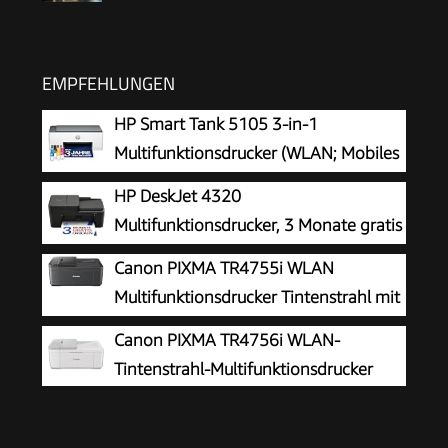
EMPFEHLUNGEN
HP Smart Tank 5105 3-in-1
Multifunktionsdrucker (WLAN; Mobiles
Drucken) – 3 Jahre Tinte inklusive, 3
HP DeskJet 4320
Jahre Garantie, großer Tintentank, hohe
Multifunktionsdrucker, 3 Monate gratis
Reichweite, Drucken in hoher Qualität
drucken Instant Ink inklusive, Drucker,
Canon PIXMA TR4755i WLAN
Kopierer, Scanner, WLAN, Automatischer
Multifunktionsdrucker Tintenstrahl mit
Vorlageneinzug, Tinte: 308/308e
Fax
Canon PIXMA TR4756i WLAN-
Tintenstrahl-Multifunktionsdrucker