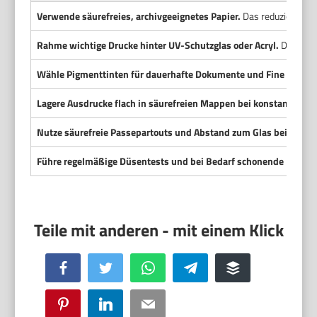
Verwende säurefreies, archivgeeignetes Papier.
Das reduziert Ver
Rahme wichtige Drucke hinter UV-Schutzglas oder Acryl.
Das verm
Wähle Pigmenttinten für dauerhafte Dokumente und Fine Art.
Sie
Lagere Ausdrucke flach in säurefreien Mappen bei konstanter Luf
Nutze säurefreie Passepartouts und Abstand zum Glas beim Ein
Führe regelmäßige Düsentests und bei Bedarf schonende Reinig
Facebook
Twitter
WhatsApp
Telegram
Buffer
Pinterest
LinkedIn
Email