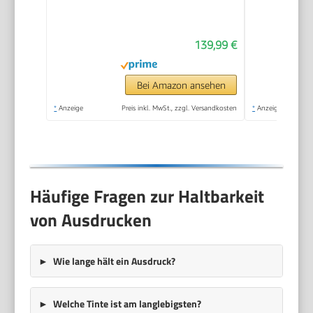
Drucken) – 3 Jahre
Tinte inklusive, 3
139,99 €
Jahre Garantie,
großer Tintentank,
hohe Reichweite,
Bei Amazon ansehen
Drucken in hoher
*
Anzeige
Preis inkl. MwSt., zzgl. Versandkosten
*
Anzeige
Qualität
Häufige Fragen zur Haltbarkeit
von Ausdrucken
Wie lange hält ein Ausdruck?
Welche Tinte ist am langlebigsten?