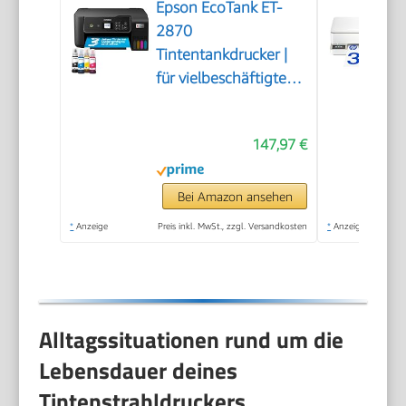
Epson EcoTank ET-
2870
Tintentankdrucker |
für vielbeschäftigte
Haushalte | WLAN |
A4 | Drucken,
147,97 €
Kopieren, Scannen |
3.7 cm LCD-Display |
inkl. Tinte für bis zu 3
Bei Amazon ansehen
Jahre
*
Anzeige
Preis inkl. MwSt., zzgl. Versandkosten
*
Anzeige
Alltagssituationen rund um die
Lebensdauer deines
Tintenstrahldruckers