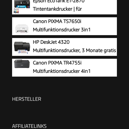
Epson EcoTank ET-2870
Tintentankdrucker | für
vielbeschäftigte Haushalte | WLAN | A4
Canon PIXMA TS7650i
| Drucken, Kopieren, Scannen | 3.7 cm LCD-
Multifunktionsdrucker 3in1
Display | inkl. Tinte für bis zu 3 Jahre
(Tintenstrahl,Drucken, Kopieren,
HP DeskJet 4320
Scannen, A4, 6,7 cm Touch LCD, WLAN,
Multifunktionsdrucker, 3 Monate gratis
Duplexdruck, 2 Papierzuführungen, kompatibel
drucken Instant Ink inklusive, Drucker,
Canon PIXMA TR4755i
mit Pixma Print Plan ABO) Weiß
Kopierer, Scanner, WLAN, Automatischer
Multifunktionsdrucker 4in1
Vorlageneinzug, Tinte: 308/308e
(Tintenstrahl, Drucken, Kopieren, Scannen,
Faxen, A4, WLAN, Apple AirPrint, 20 Blatt ADF,
Duplexdruck, kompatibel mit Pixma Print Plan
HERSTELLER
ABO) schwarz
AFFILIATELINKS