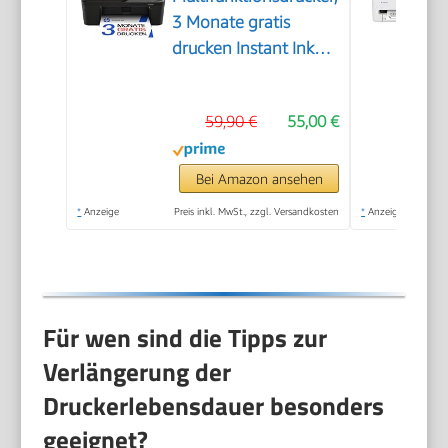
3 Monate gratis
drucken Instant Ink
inklusive, Drucker,
Kopierer, Scanner,
59,90 €
55,00 €
WLAN, Automatischer
Vorlageneinzug,
Tinte: 308/308e
Bei Amazon ansehen
*
Anzeige
Preis inkl. MwSt., zzgl. Versandkosten
*
Anzeige
Für wen sind die Tipps zur
Verlängerung der
Druckerlebensdauer besonders
geeignet?