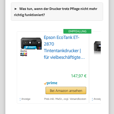
Was tun, wenn der Drucker trotz Pflege nicht mehr
richtig funktioniert?
EMPFEHLUNG
Epson EcoTank ET-
2870
Tintentankdrucker |
für vielbeschäftigte
Haushalte | WLAN |
A4 | Drucken,
147,97 €
Kopieren, Scannen |
3.7 cm LCD-Display |
inkl. Tinte für bis zu 3
Bei Amazon ansehen
Jahre
*
Anzeige
Preis inkl. MwSt., zzgl. Versandkosten
*
Anzeige