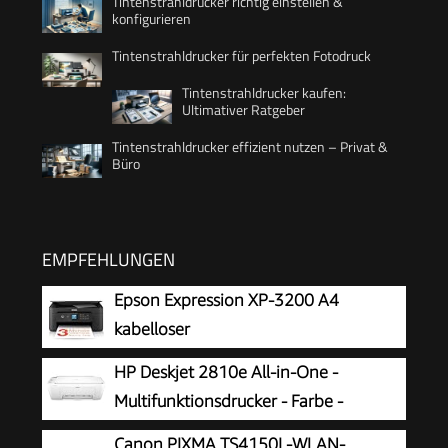
Tintenstrahldrucker richtig einstellen &
konfigurieren
Tintenstrahldrucker für perfekten Fotodruck
Tintenstrahldrucker kaufen:
Ultimativer Ratgeber
Tintenstrahldrucker effizient nutzen – Privat &
Büro
EMPFEHLUNGEN
Epson Expression XP-3200 A4
kabelloser
Multifunktionstintenstrahldrucker
HP Deskjet 2810e All-in-One -
Multifunktionsdrucker - Farbe -
Tintenstrahl - 216 x 297 mm (Original)
Canon PIXMA TS4150I -WLAN-