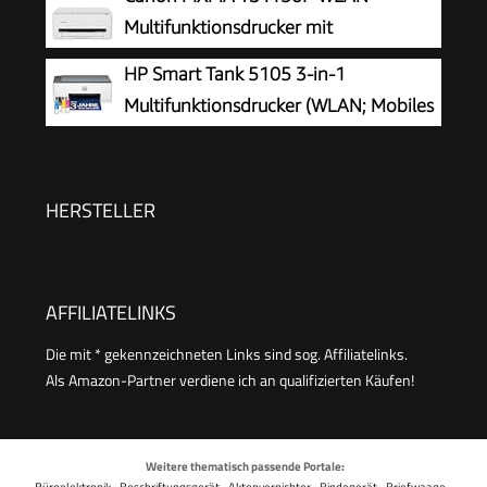
- A4/Legal (Medien) - bis zu 7.5 Seiten/Min.
Multifunktionsdrucker mit
(Drucken) - 60 Blatt - USB 2.0, Bluetooth, Wi-
Papierkassette und Frontbedienung &
HP Smart Tank 5105 3-in-1
Fi(n)
Duplexdruck | Kabelloses Drucken vom
Multifunktionsdrucker (WLAN; Mobiles
Smartphone leicht gemacht PIXMA Print Plan
Drucken) – 3 Jahre Tinte inklusive, 3
kompatibel
Jahre Garantie, großer Tintentank, hohe
Reichweite, Drucken in hoher Qualität
HERSTELLER
AFFILIATELINKS
Die mit * gekennzeichneten Links sind sog. Affiliatelinks.
Als Amazon-Partner verdiene ich an qualifizierten Käufen!
Weitere thematisch passende Portale:
Büroelektronik
·
Beschriftungsgerät
·
Aktenvernichter
·
Bindegerät
·
Briefwaage
·