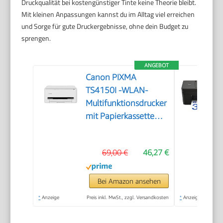
Druckqualität bei kostengünstiger Tinte keine Theorie bleibt.
Mit kleinen Anpassungen kannst du im Alltag viel erreichen
und Sorge für gute Druckergebnisse, ohne dein Budget zu
sprengen.
ANGEBOT
Canon PIXMA
TS4150I -WLAN-
Multifunktionsdrucker
mit Papierkassette
und Frontbedienung
& Duplexdruck |
69,00 €
46,27 €
Kabelloses Drucken
vom Smartphone
leicht gemacht PIXMA
Bei Amazon ansehen
Print Plan kompatibel
*
Anzeige
Preis inkl. MwSt., zzgl. Versandkosten
*
Anzeige