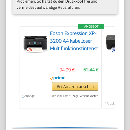
Problemen. So hältst du den
Druckkopf
frei und
vermeidest aufwändige Reparaturen.
ANGEBOT
Epson Expression XP-
3200 A4 kabelloser
Multifunktionstintenstrahldrucker
94,99 €
62,44 €
Bei Amazon ansehen
*
Anzeige
Preis inkl. MwSt., zzgl. Versandkosten
*
Anzeige