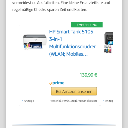
vermeidest du Ausfallzeiten. Eine kleine Ersatzteilliste und
regelmäßige Checks sparen Zeit und Kosten.
EMPFEHLUNG
HP Smart Tank 5105
3-in-1
Multifunktionsdrucker
(WLAN; Mobiles
Drucken) – 3 Jahre
Tinte inklusive, 3
139,99 €
Jahre Garantie,
großer Tintentank,
hohe Reichweite,
Bei Amazon ansehen
Drucken in hoher
*
Anzeige
Preis inkl. MwSt., zzgl. Versandkosten
*
Anzeige
Qualität