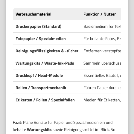
Verbrauchsmaterial
Funktion / Nutzen
Druckerpapier (Standard)
Basismedium für Texte und e
Fotopapier / Spezialmedien
Für brillante Fotos, Broschü
Reinigungsflüssigkeiten & -tücher
Entfernen verstopfter Düse
Wartungskits / Waste-Ink-Pads
Sammeln überschüssige Tint
Druckkopf / Head-Module
Essentielles Bauteil, das Tin
Rollen / Transportmechanik
Führen Papier durch den Dru
Etiketten / Folien / Spezialfolien
Medien für Etiketten, Transp
Fazit: Plane Vorräte für Papier und Spezialmedien ein und
behalte
Wartungskits
sowie Reinigungsmittel im Blick. So