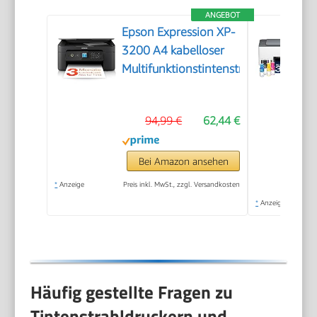
ANGEBOT
Epson Expression XP-
3200 A4 kabelloser
Multifunktionstintenstrahldrucker
94,99 €
62,44 €
Bei Amazon ansehen
*
Anzeige
Preis inkl. MwSt., zzgl. Versandkosten
*
Anzeige
Häufig gestellte Fragen zu
Tintenstrahldruckern und