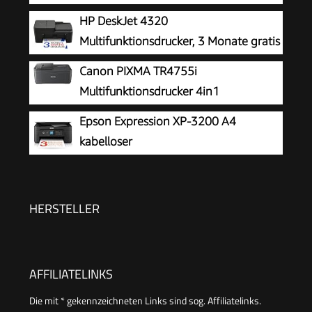
Tintenstrahl - 216 x 297 mm (Original)
HP DeskJet 4320
- A4/Legal (Medien) - bis zu 7.5 Seiten/Min.
Multifunktionsdrucker, 3 Monate gratis
(Drucken) - 60 Blatt - USB 2.0, Bluetooth, Wi-
drucken Instant Ink inklusive, Drucker,
Canon PIXMA TR4755i
Fi(n)
Kopierer, Scanner, WLAN, Automatischer
Multifunktionsdrucker 4in1
Vorlageneinzug, Tinte: 308/308e
(Tintenstrahl, Drucken, Kopieren, Scannen,
Epson Expression XP-3200 A4
Faxen, A4, WLAN, Apple AirPrint, 20 Blatt ADF,
kabelloser
Duplexdruck, kompatibel mit Pixma Print Plan
Multifunktionstintenstrahldrucker
ABO) schwarz
HERSTELLER
AFFILIATELINKS
Die mit * gekennzeichneten Links sind sog. Affiliatelinks.