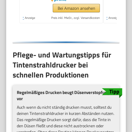
Seiten/Min. (Drucken)
- 60 Blatt - USB 2.0,
Bei Amazon ansehen
Bluetooth, Wi-Fi(n)
*
Anzeige
Preis inkl. MwSt., zzgl. Versandkosten
*
Anzeige
Pflege- und Wartungstipps für
Tintenstrahldrucker bei
schnellen Produktionen
Regelmäßiges Drucken beugt Düsenverstopfungen
vor
Auch wenn du nicht ständig drucken musst, solltest du
deinen Tintenstrahldrucker in kurzen Abständen nutzen.
Das regelmäßige Drucken sorgt dafür, dass die Tinte in
den Düsen fließt und diese nicht austrocknen oder
verstopfen. Ohne diese Routine können Druckaussetzer