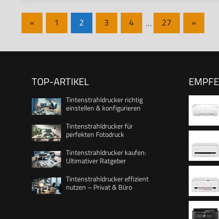
Seitennummerierung
Vorherige
Nächst
«
1
2
3
4
…
27
»
Beiträge
Beiträg
der
Beiträge
TOP-ARTIKEL
EMPF
Tintenstrahldrucker richtig
einstellen & konfigurieren
Tintenstrahldrucker für
perfekten Fotodruck
Farbe - 
Tintenstrahldrucker kaufen:
mm (Ori
Ultimativer Ratgeber
(Medien)
Tintenstrahldrucker effizient
mit Pap
nutzen – Privat & Büro
(Drucken
Frontbe
Bluetoot
Kabello