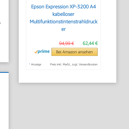
Epson Expression XP-3200 A4
kabelloser
&
Multifunktionstintenstrahldruck
er
94,99 €
62,44 €
Bei Amazon ansehen
*
Anzeige
Preis inkl. MwSt., zzgl. Versandkosten