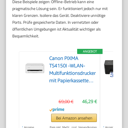
Diese Beispiele zeigen: Offline-Betrieb kann eine
pragmatische Lösung sein. Er funktioniert jedoch nur mit
klaren Grenzen. Isoliere das Gerät. Deaktiviere unnötige
Ports. Prüfe gespeicherte Daten. In vernetzten oder
öffentlichen Umgebungen ist Aktualität wichtiger als
Bequemlichkeit.
ANGEBOT
Canon PIXMA
TS4150I -WLAN-
Multifunktionsdrucker
mit Papierkassette
und Frontbedienung
& Duplexdruck |
69,00 €
46,29 €
Kabelloses Drucken
vom Smartphone
leicht gemacht PIXMA
Bei Amazon ansehen
Print Plan kompatibel
*
Anzeige
Preis inkl. MwSt., zzgl. Versandkosten
*
Anzeige