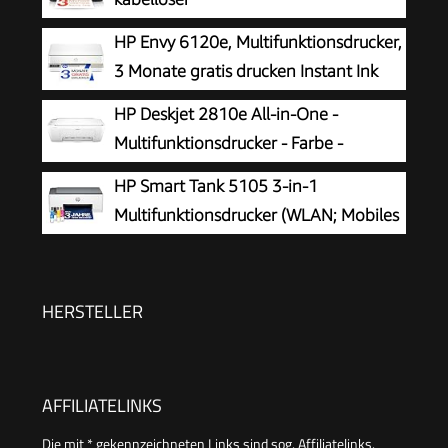
Multifunktionstintenstrahldrucker
HP Envy 6120e, Multifunktionsdrucker,
3 Monate gratis drucken Instant Ink
inklusive, Drucken, Kopieren, Scannen,
HP Deskjet 2810e All-in-One -
Mobiler Faxversand, Wi-Fi, Beidseitiger Druck
Multifunktionsdrucker - Farbe -
Tintenstrahl - 216 x 297 mm (Original)
HP Smart Tank 5105 3-in-1
- A4/Legal (Medien) - bis zu 7.5 Seiten/Min.
Multifunktionsdrucker (WLAN; Mobiles
(Drucken) - 60 Blatt - USB 2.0, Bluetooth, Wi-
Drucken) – 3 Jahre Tinte inklusive, 3
Fi(n)
Jahre Garantie, großer Tintentank, hohe
Reichweite, Drucken in hoher Qualität
HERSTELLER
AFFILIATELINKS
Die mit * gekennzeichneten Links sind sog. Affiliatelinks.