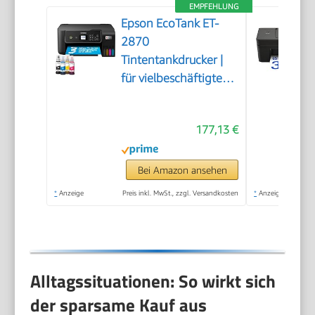
EMPFEHLUNG
Epson EcoTank ET-
2870
Tintentankdrucker |
für vielbeschäftigte
Haushalte | WLAN |
A4 | Drucken,
177,13 €
Kopieren, Scannen |
3.7 cm LCD-Display |
inkl. Tinte für bis zu 3
Bei Amazon ansehen
Jahre
*
Anzeige
Preis inkl. MwSt., zzgl. Versandkosten
*
Anzeige
Alltagssituationen: So wirkt sich
der sparsame Kauf aus