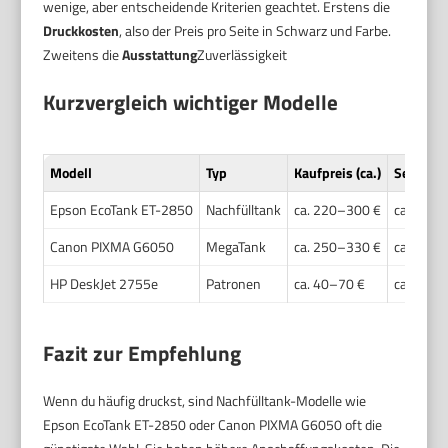
wenige, aber entscheidende Kriterien geachtet. Erstens die
Druckkosten
, also der Preis pro Seite in Schwarz und Farbe.
Zweitens die
Ausstattung
Zuverlässigkeit
Kurzvergleich wichtiger Modelle
Modell
Typ
Kaufpreis (ca.)
Seitenko
Epson EcoTank ET-2850
Nachfülltank
ca. 220–300 €
ca. 0,01
Canon PIXMA G6050
MegaTank
ca. 250–330 €
ca. 0,01
HP DeskJet 2755e
Patronen
ca. 40–70 €
ca. 0,06
Fazit zur Empfehlung
Wenn du häufig druckst, sind Nachfülltank-Modelle wie
Epson EcoTank ET-2850 oder Canon PIXMA G6050 oft die