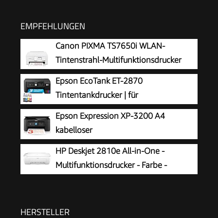
EMPFEHLUNGEN
Canon PIXMA TS7650i WLAN-
Tintenstrahl-Multifunktionsdrucker
Epson EcoTank ET-2870
Tintentankdrucker | für
vielbeschäftigte Haushalte | WLAN | A4
Epson Expression XP-3200 A4
| Drucken, Kopieren, Scannen | 3.7 cm LCD-
kabelloser
Display | inkl. Tinte für bis zu 3 Jahre
Multifunktionstintenstrahldrucker
HP Deskjet 2810e All-in-One -
Multifunktionsdrucker - Farbe -
Tintenstrahl - 216 x 297 mm (Original)
- A4/Legal (Medien) - bis zu 7.5 Seiten/Min.
(Drucken) - 60 Blatt - USB 2.0, Bluetooth, Wi-
HERSTELLER