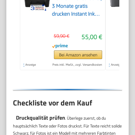
3 Monate gratis
drucken Instant Ink
inklusive, Drucker,
Kopierer, Scanner,
59,90 €
55,00 €
WLAN, Automatischer
Vorlageneinzug,
Tinte: 308/308e
Bei Amazon ansehen
*
Anzeige
Preis inkl. MwSt., zzgl. Versandkosten
*
Anzeige
Checkliste vor dem Kauf
Druckqualität prüfen
. Überlege zuerst, ob du
hauptsächlich Texte oder Fotos druckst. Für Texte reicht solide
Schwarz, für Fotos ist ein Modell mit mehreren Farbtinten