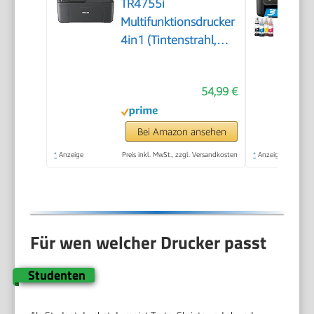
TR4755i
Multifunktionsdrucker
4in1 (Tintenstrahl,
Drucken, Kopieren,
Scannen, Faxen, A4,
54,99 €
WLAN, Apple AirPrint,
20 Blatt ADF,
Duplexdruck,
Bei Amazon ansehen
kompatibel mit Pixma
*
Anzeige
Preis inkl. MwSt., zzgl. Versandkosten
*
Anzeige
Print Plan ABO)
schwarz
Für wen welcher Drucker passt
Studenten