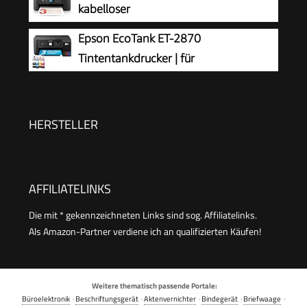
kabelloser
Reichweite, Drucken in hoher Qualität
Multifunktionstintenstrahldrucker
Epson EcoTank ET-2870
Tintentankdrucker | für
vielbeschäftigte Haushalte | WLAN | A4
| Drucken, Kopieren, Scannen | 3.7 cm LCD-
Display | inkl. Tinte für bis zu 3 Jahre
HERSTELLER
AFFILIATELINKS
Die mit * gekennzeichneten Links sind sog. Affiliatelinks.
Als Amazon-Partner verdiene ich an qualifizierten Käufen!
Weitere thematisch passende Portale:
Büroelektronik
·
Beschriftungsgerät
·
Aktenvernichter
·
Bindegerät
·
Briefwaage
·