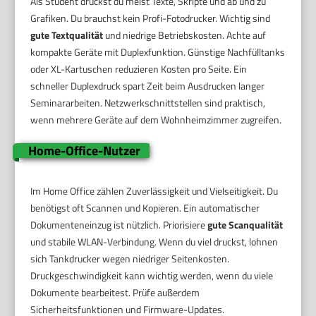
Als Student druckst du meist Texte, Skripte und ab und zu
Grafiken. Du brauchst kein Profi-Fotodrucker. Wichtig sind
gute Textqualität
und niedrige Betriebskosten. Achte auf
kompakte Geräte mit Duplexfunktion. Günstige Nachfülltanks
oder XL-Kartuschen reduzieren Kosten pro Seite. Ein
schneller Duplexdruck spart Zeit beim Ausdrucken langer
Seminararbeiten. Netzwerkschnittstellen sind praktisch,
wenn mehrere Geräte auf dem Wohnheimzimmer zugreifen.
Home-Office-Nutzer
Im Home Office zählen Zuverlässigkeit und Vielseitigkeit. Du
benötigst oft Scannen und Kopieren. Ein automatischer
Dokumenteneinzug ist nützlich. Priorisiere
gute Scanqualität
und stabile WLAN-Verbindung. Wenn du viel druckst, lohnen
sich Tankdrucker wegen niedriger Seitenkosten.
Druckgeschwindigkeit kann wichtig werden, wenn du viele
Dokumente bearbeitest. Prüfe außerdem
Sicherheitsfunktionen und Firmware-Updates.