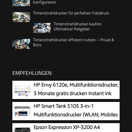
konfigurieren
Tintenstrahldrucker für perfekten Fotodruck
Tintenstrahldrucker kaufen:
Ultimativer Ratgeber
Tintenstrahldrucker effizient nutzen – Privat &
Büro
EMPFEHLUNGEN
HP Envy 6120e, Multifunktionsdrucker,
3 Monate gratis drucken Instant Ink
inklusive, Drucken, Kopieren, Scannen,
HP Smart Tank 5105 3-in-1
Mobiler Faxversand, Wi-Fi, Beidseitiger Druck
Multifunktionsdrucker (WLAN; Mobiles
Drucken) – 3 Jahre Tinte inklusive, 3
Epson Expression XP-3200 A4
Jahre Garantie, großer Tintentank, hohe