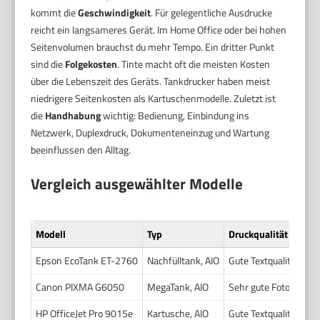
kommt die
Geschwindigkeit
. Für gelegentliche Ausdrucke
reicht ein langsameres Gerät. Im Home Office oder bei hohen
Seitenvolumen brauchst du mehr Tempo. Ein dritter Punkt
sind die
Folgekosten
. Tinte macht oft die meisten Kosten
über die Lebenszeit des Geräts. Tankdrucker haben meist
niedrigere Seitenkosten als Kartuschenmodelle. Zuletzt ist
die
Handhabung
wichtig: Bedienung, Einbindung ins
Netzwerk, Duplexdruck, Dokumenteneinzug und Wartung
beeinflussen den Alltag.
Vergleich ausgewählter Modelle
Modell
Typ
Druckqualität
Epson EcoTank ET-2760
Nachfülltank, AIO
Gute Textqualität, sol
Canon PIXMA G6050
MegaTank, AIO
Sehr gute Foto- und T
HP OfficeJet Pro 9015e
Kartusche, AIO
Gute Textqualität, br